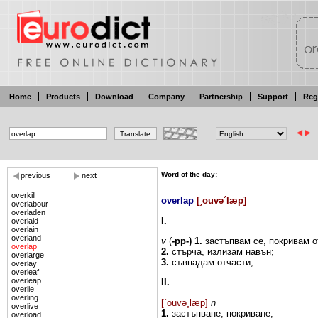
Home
Products
Download
Company
Partnership
Support
Reg
Word of the day:
previous
next
overkill
overlap
[
¸ouvə´læp
]
overlabour
overladen
I.
overlaid
overlain
overland
v
(
-pp-)
1.
застъпвам се,
покривам
о
overlap
2.
стърча,
излизам навън;
overlarge
3.
съвпадам
отчасти;
overlay
overleaf
overleap
II.
overlie
overling
[´ouvə¸læp]
n
overlive
1.
застъпване, покриване;
overload