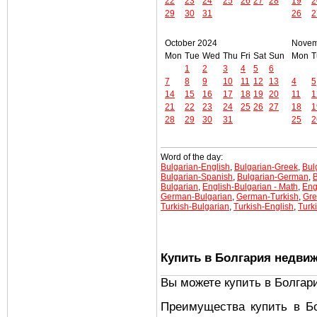
22
23
24
25
26
27
28
19
2
29
30
31
26
2
October 2024
Novem
Mon
Tue
Wed
Thu
Fri
Sat
Sun
Mon
T
1
2
3
4
5
6
7
8
9
10
11
12
13
4
5
14
15
16
17
18
19
20
11
1
21
22
23
24
25
26
27
18
1
28
29
30
31
25
2
Word of the day:
Bulgarian-English
,
Bulgarian-Greek
,
Bul
Bulgarian-Spanish
,
Bulgarian-German
,
B
Bulgarian
,
English-Bulgarian - Math
,
Eng
German-Bulgarian
,
German-Turkish
,
Gre
Turkish-Bulgarian
,
Turkish-English
,
Turk
Купить в Болгария недви
Вы можете купить в Болгар
Преимущества купить в Б