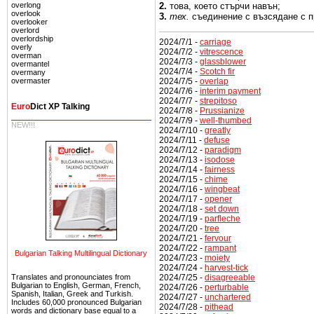
2.
това,
което
стърчи навън;
overlong
overlook
3.
тех.
съединение с
възсядане
с
п
overlooker
overlord
overlordship
2024/7/1 -
carriage
overly
2024/7/2 -
vitrescence
overman
2024/7/3 -
glassblower
overmantel
2024/7/4 -
Scotch fir
overmany
2024/7/5 -
overlap
overmaster
2024/7/6 -
interim payment
2024/7/7 -
strepitoso
Euro
Dict XP Talking
2024/7/8 -
Prussianize
2024/7/9 -
well-thumbed
NEW!!!
2024/7/10 -
greatly
2024/7/11 -
defuse
2024/7/12 -
paradigm
2024/7/13 -
isodose
2024/7/14 -
fairness
2024/7/15 -
chime
2024/7/16 -
wingbeat
2024/7/17 -
opener
2024/7/18 -
set down
2024/7/19 -
parfleche
2024/7/20 -
tree
2024/7/21 -
fervour
2024/7/22 -
rampant
Bulgarian Talking Multilingual Dictionary
2024/7/23 -
moiety
2024/7/24 -
harvest-tick
2024/7/25 -
disagreeable
Translates and pronounciates from
Bulgarian to English, German, French,
2024/7/26 -
perturbable
Spanish, Italian, Greek and Turkish.
2024/7/27 -
unchartered
Includes 60,000 pronounced Bulgarian
2024/7/28 -
pithead
words and dictionary base equal to a