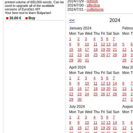
2024/7/29 -
refresh
printed volume of 600,000 words. Can be
2024/7/30 -
affective
used to upgrade all of the available
2024/7/31 -
cuttlebone
versions of EuroDict XP!
Your best tool to learn Bulgarian!
30.00 €
Buy
<<
2024
January 2024
Febru
Mon
Tue
Wed
Thu
Fri
Sat
Sun
Mon
T
1
2
3
4
5
6
7
8
9
10
11
12
13
14
5
6
15
16
17
18
19
20
21
12
1
22
23
24
25
26
27
28
19
2
29
30
31
26
2
April 2024
May 2
Mon
Tue
Wed
Thu
Fri
Sat
Sun
Mon
T
1
2
3
4
5
6
7
8
9
10
11
12
13
14
6
7
15
16
17
18
19
20
21
13
1
22
23
24
25
26
27
28
20
2
29
30
27
2
July 2024
Augus
Mon
Tue
Wed
Thu
Fri
Sat
Sun
Mon
T
1
2
3
4
5
6
7
8
9
10
11
12
13
14
5
6
15
16
17
18
19
20
21
12
1