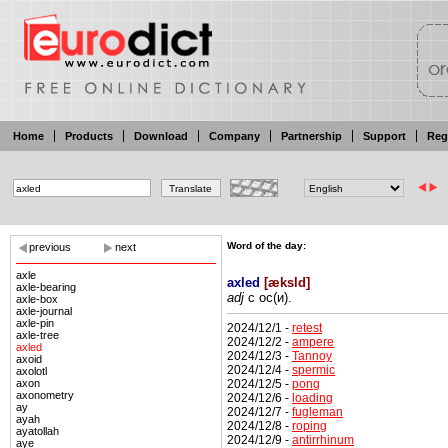
Home
Products
Download
Company
Partnership
Support
Reg
Word of the day:
previous
next
axle
axled
[
æksld
]
axle-bearing
adj
с
ос(и).
axle-box
axle-journal
axle-pin
2024/12/1 -
retest
axle-tree
2024/12/2 -
ampere
axled
2024/12/3 -
Tannoy
axoid
2024/12/4 -
spermic
axolotl
2024/12/5 -
pong
axon
axonometry
2024/12/6 -
loading
ay
2024/12/7 -
fugleman
ayah
2024/12/8 -
roping
ayatollah
2024/12/9 -
antirrhinum
aye