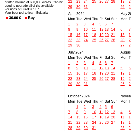
22
23
24
25
26
27
28
19
2
printed volume of 600,000 words. Can be
used to upgrade all of the available
29
30
31
26
2
versions of EuroDict XP!
Your best tool to learn Bulgarian!
April 2024
May 2
30.00 €
Buy
Mon
Tue
Wed
Thu
Fri
Sat
Sun
Mon
T
1
2
3
4
5
6
7
8
9
10
11
12
13
14
6
7
15
16
17
18
19
20
21
13
1
22
23
24
25
26
27
28
20
2
29
30
27
2
July 2024
Augus
Mon
Tue
Wed
Thu
Fri
Sat
Sun
Mon
T
1
2
3
4
5
6
7
8
9
10
11
12
13
14
5
6
15
16
17
18
19
20
21
12
1
22
23
24
25
26
27
28
19
2
29
30
31
26
2
October 2024
Novem
Mon
Tue
Wed
Thu
Fri
Sat
Sun
Mon
T
1
2
3
4
5
6
7
8
9
10
11
12
13
4
5
14
15
16
17
18
19
20
11
1
21
22
23
24
25
26
27
18
1
28
29
30
31
25
2