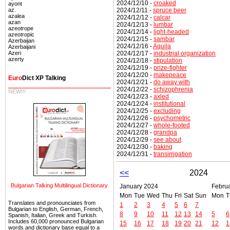
2024/12/10 -
croaked
ayont
2024/12/11 -
spruce beer
az.
azalea
2024/12/12 -
calcar
azan
2024/12/13 -
lumbar
azeotrope
2024/12/14 -
light-headed
azeotropic
2024/12/15 -
sambar
Azerbaijan
2024/12/16 -
Aquila
Azerbaijani
2024/12/17 -
industrial organization
Azeri
azerty
2024/12/18 -
stipulation
2024/12/19 -
prize-fighter
2024/12/20 -
makepeace
Euro
Dict XP Talking
2024/12/21 -
do away with
2024/12/22 -
schizophrenia
NEW!!!
2024/12/23 -
axled
2024/12/24 -
institutional
2024/12/25 -
excluding
2024/12/26 -
psychometric
2024/12/27 -
whole-footed
2024/12/28 -
grandpa
2024/12/29 -
see about
2024/12/30 -
baking
2024/12/31 -
transirrigation
<<
2024
Bulgarian Talking Multilingual Dictionary
January 2024
Febru
Mon
Tue
Wed
Thu
Fri
Sat
Sun
Mon
T
Translates and pronounciates from
1
2
3
4
5
6
7
Bulgarian to English, German, French,
8
9
10
11
12
13
14
5
6
Spanish, Italian, Greek and Turkish.
Includes 60,000 pronounced Bulgarian
15
16
17
18
19
20
21
12
1
words and dictionary base equal to a