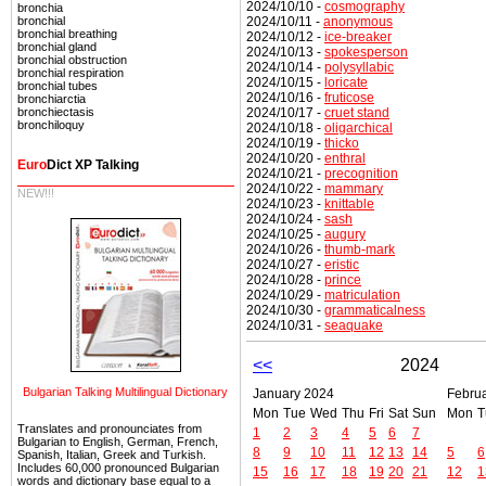
2024/10/10 -
cosmography
bronchia
2024/10/11 -
anonymous
bronchial
bronchial brеathing
2024/10/12 -
ice-breaker
bronchial gland
2024/10/13 -
spokesperson
bronchial obstruction
2024/10/14 -
polysyllabic
bronchial respiration
2024/10/15 -
loricate
bronchial tubes
2024/10/16 -
fruticose
bronchiarctia
2024/10/17 -
cruet stand
bronchiectasis
bronchiloquy
2024/10/18 -
oligarchical
2024/10/19 -
thicko
2024/10/20 -
enthral
Euro
Dict XP Talking
2024/10/21 -
precognition
2024/10/22 -
mammary
NEW!!!
2024/10/23 -
knittable
2024/10/24 -
sash
2024/10/25 -
augury
2024/10/26 -
thumb-mark
2024/10/27 -
eristic
2024/10/28 -
prince
2024/10/29 -
matriculation
2024/10/30 -
grammaticalness
2024/10/31 -
seaquake
<<
2024
Bulgarian Talking Multilingual Dictionary
January 2024
Febru
Mon
Tue
Wed
Thu
Fri
Sat
Sun
Mon
T
Translates and pronounciates from
1
2
3
4
5
6
7
Bulgarian to English, German, French,
8
9
10
11
12
13
14
5
6
Spanish, Italian, Greek and Turkish.
Includes 60,000 pronounced Bulgarian
15
16
17
18
19
20
21
12
1
words and dictionary base equal to a