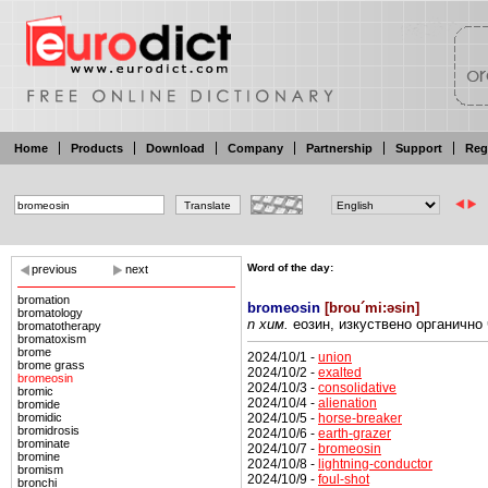
Home
Products
Download
Company
Partnership
Support
Reg
Word of the day:
previous
next
bromation
bromeosin
[
brou´mi:əsin
]
bromatology
n хим.
еозин, изкуствено
органично 
bromatotherapy
bromatoxism
brome
2024/10/1 -
union
brome grass
2024/10/2 -
exalted
bromeosin
2024/10/3 -
consolidative
bromic
2024/10/4 -
alienation
bromide
2024/10/5 -
horse-breaker
bromidic
bromidrosis
2024/10/6 -
earth-grazer
brominate
2024/10/7 -
bromeosin
bromine
2024/10/8 -
lightning-conductor
bromism
2024/10/9 -
foul-shot
bronchi