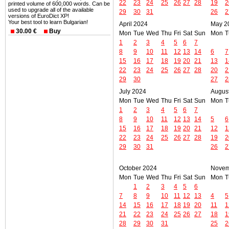
22
23
24
25
26
27
28
19
2
printed volume of 600,000 words. Can be
used to upgrade all of the available
29
30
31
26
2
versions of EuroDict XP!
Your best tool to learn Bulgarian!
April 2024
May 2
30.00 €
Buy
Mon
Tue
Wed
Thu
Fri
Sat
Sun
Mon
T
1
2
3
4
5
6
7
8
9
10
11
12
13
14
6
7
15
16
17
18
19
20
21
13
1
22
23
24
25
26
27
28
20
2
29
30
27
2
July 2024
Augus
Mon
Tue
Wed
Thu
Fri
Sat
Sun
Mon
T
1
2
3
4
5
6
7
8
9
10
11
12
13
14
5
6
15
16
17
18
19
20
21
12
1
22
23
24
25
26
27
28
19
2
29
30
31
26
2
October 2024
Novem
Mon
Tue
Wed
Thu
Fri
Sat
Sun
Mon
T
1
2
3
4
5
6
7
8
9
10
11
12
13
4
5
14
15
16
17
18
19
20
11
1
21
22
23
24
25
26
27
18
1
28
29
30
31
25
2