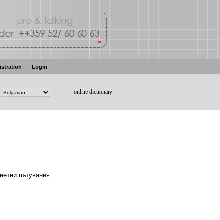
istration
Login
online dictionary
анетни
пътувания.