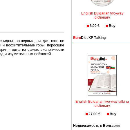
English Bulgarian two-way
dictionary
8.00 €
Buy
Euro
Dict XP Talking
евидны: во-первых, ни для кого не
ы и восхитительные горы, поросшие
рия - одна из самых экологически
вод и изумительных пейзажей.
олгария безопасная страна - в ней
, что Вы хотите: участки земли на
траны необходимо только купить в
English Bulgarian two-way talking
dictionary
27.00 €
Buy
Недвижимость в Болгарии
Особенно привлекательна покупка