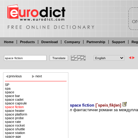
Home
Products
Download
Company
Partnership
Support
Reg
previous
next
SP
spa
space
space bar
space cadet
space capsule
space fiction
[
´speis¸fikʃən
]
space fiction
n
фантастични
романи
за междупл
space heater
space platform
space probe
space rate
space rocket
space shuttle
space station
space-age