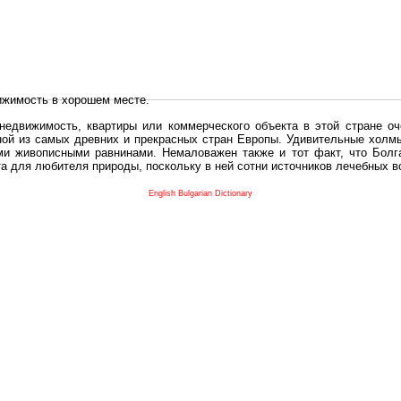
ижимость в хорошем месте.
едвижимость, квартиры или коммерческого объекта в этой стране оч
дной из самых древних и прекрасных стран Европы. Удивительные холм
и живописными равнинами. Немаловажен также и тот факт, что Болга
та для любителя природы, поскольку в ней сотни источников лечебных 
во в плане купить в Болгария недвижимость заключено в том, что Б
English Bulgarian Dictionary
и.
 с полезным и выгодным. Вы можете купить в Болгария недвижимость
нях, охотничьи угодья или участки в горах - все, что Вы пожелаете.
 вот лучшая возможность для Инвестиции недвижимость.
движимость болгарии и воспользоваться всеми благами европейской с
 покупать
реживает инвестиционный бум, предполагая высокую доходность. 