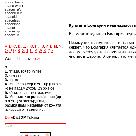
space-based
space-writer
spacecraft
spaced-out
spacelab
spaceless
spaceman
Купить в Болгария недвижимость
spacer
spaceship
Вы можете купить в Болгария недв
spacesuit
Преимущества купить в Болгария н
A
,
B
,
C
,
D
,
E
,
F
,
G
,
H
,
I
,
J
,
K
,
L
,
M
,
N
,
секрет, что Болгария считается о
O
,
P
,
Q
,
R
,
S
,
T
,
U
,
V
,
W
,
X
,
Y
,
Z
,
лесом, чередуются с миниатюрным
чистых в Европе. В целом, это меч
Word of the day:
pecker
Еще одно существенное преимущест
n
почти нет криминала и преступност
1.
птица, която кълве;
2.
кълвач;
Вы неизбежно совмещаете приятное
3.
кирка;
побережье, живописные дома в дерев
4.
sl
нос;
to keep o.’s ~ up (up o.’s
~)
не падам духом, държа се;
Купить в Болгария недвижимость -
5.
sl
гърло, апетит, лакомия;
6.
sl
пенис; •
to put s.o.’s ~ up (up
Чтобы вложить свой капитал в Не
s.o.’s ~)
sl
разсърдвам,
Болгария недвижимость.
раздразвам, изкарвам от кожата,
изкарвам от търпение.
Euro
Dict XP Talking
NEW!!!
Недвижимость Болгарии выгодно
Рынок недвижимость Болгария пе