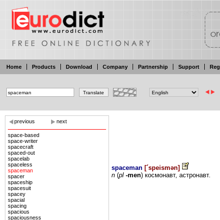
Home
Products
Download
Company
Partnership
Support
Reg
previous
next
space-based
space-writer
spacecraft
spaced-out
spacelab
spaceless
spaceman
[
´speismən
]
spaceman
n
(
pl
-men
) космонавт,
астронавт.
spacer
spaceship
spacesuit
spacey
spacial
spacing
spacious
spaciousness