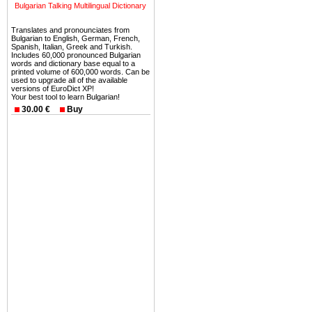
можете купить в Болгария 
Bulgarian Talking Multilingual Dictionary
земли на побережье, жив
Translates and pronounciates from
угодья или участки в горах 
Bulgarian to English, German, French,
Spanish, Italian, Greek and Turkish.
Купить в Болгария недвиж
Includes 60,000 pronounced Bulgarian
words and dictionary base equal to a
Инвестиции недвижимость.
printed volume of 600,000 words. Can be
used to upgrade all of the available
versions of EuroDict XP!
Чтобы вложить свой ка
Your best tool to learn Bulgarian!
воспользоваться всеми бл
30.00 €
Buy
только купить в Болгария 
Недвижимость Болгарии 
Рынок недвижимость Болга
предполагая высокую дох
покупка недвижимость Бо
членом Евросоюза. 15
недвижимости в Болга
территориальной близост
барьера и низкой налогово