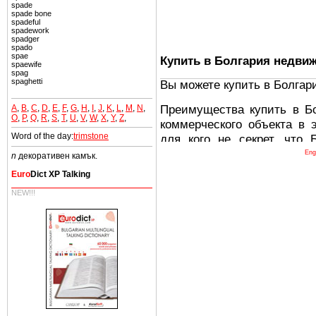
spade
spade bone
spadeful
spadework
spadger
spado
spae
Купить в Болгария недви
spaewife
spag
spaghetti
Вы можете купить в Болгар
Преимущества купить в Б
A
,
B
,
C
,
D
,
E
,
F
,
G
,
H
,
I
,
J
,
K
,
L
,
M
,
N
,
O
,
P
,
Q
,
R
,
S
,
T
,
U
,
V
,
W
,
X
,
Y
,
Z
,
коммерческого объекта в 
Word of the day:
trimstone
для кого не секрет, что
древних и прекрасных ст
Eng
n
декоративен камък.
восхитительные горы,
Euro
Dict XP Talking
миниатюрными живописным
NEW!!!
тот факт, что Болгария - 
Европе. В целом, это мечт
ней сотни источников лече
Еще одно существенное
Болгария недвижимость
безопасная страна - в ней 
Вы неизбежно совмещаете 