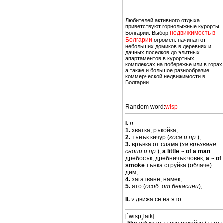
едвижимости в Болгарии - россияне,
тавкой на владение недвижимостью -
Любителей активного отдыха
приветствуют горнолыжные курорты
недвижимость в
Болгарии. Выбор
целью дальнейшей перепродажи или
Болгарии
огромен: начиная от
 оформления недвижимость Болгарии
небольших домиков в деревнях и
ое лицо - учредительные документы
дачных поселков до элитных
апартаментов в курортных
комплексах на побережье или в горах
а также и большое разнообразие
бережье. Наиболее востребованными
коммерческой недвижимости в
ово. Второе место по популярности
Болгарии.
о и Банско привлекает любителей
Random word:
wisp
I.
n
1.
хватка, ръкойка;
2.
тънък кичур (
коса и пр.
);
3.
връвка от слама (
за връзване
снопи и пр.
);
a little ~ of a man
дребосък, дребничък човек;
a ~ of
smoke
тънка струйка (облаче)
дим;
4.
загатване, намек;
5.
ято (
особ. от бекасини
);
II.
v
движа се на ято.
[´wisp¸laik]