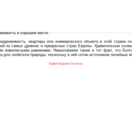
ижимость в хорошем месте.
едвижимость, квартиры или коммерческого объекта в этой стране оч
дной из самых древних и прекрасных стран Европы. Удивительные холм
и живописными равнинами. Немаловажен также и тот факт, что Болга
та для любителя природы, поскольку в ней сотни источников лечебных 
во в плане купить в Болгария недвижимость заключено в том, что Б
English Bulgarian Dictionary
и.
 с полезным и выгодным. Вы можете купить в Болгария недвижимость
нях, охотничьи угодья или участки в горах - все, что Вы пожелаете.
 вот лучшая возможность для Инвестиции недвижимость.
движимость болгарии и воспользоваться всеми благами европейской с
 покупать
реживает инвестиционный бум, предполагая высокую доходность. 