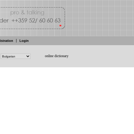
istration
Login
online dictionary