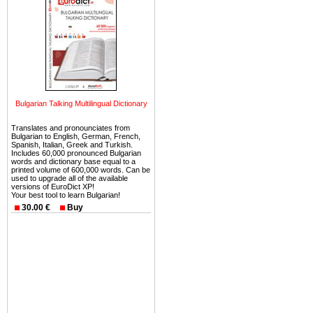
недвижимость Болгарии: в 2007 год
что связано с территориальной бли
всего 0,15%.
Зарубежная недвижимость Болгари
сдачи в аренду, т.е. инвестиции 
покупатель - иностранное физичес
на фирму. Сделка оформляется но
Мягкий климат летом делает привл
Bulgarian Talking Multilingual Dictionary
являются дома и апартаменты на м
занимает недвижимость Болгарии
Translates and pronounciates from
покататься на горных лыжах - сезо
Bulgarian to English, German, French,
Spanish, Italian, Greek and Turkish.
Includes 60,000 pronounced Bulgarian
words and dictionary base equal to a
printed volume of 600,000 words. Can be
used to upgrade all of the available
versions of EuroDict XP!
Your best tool to learn Bulgarian!
30.00 €
Buy