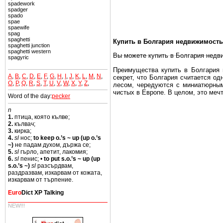
spadework
spadger
spado
spae
spaewife
spag
spaghetti
Купить в Болгария недвижимость
spaghetti junction
spaghetti western
Вы можете купить в Болгария недв
spagyric
Преимущества купить в Болгария н
A
,
B
,
C
,
D
,
E
,
F
,
G
,
H
,
I
,
J
,
K
,
L
,
M
,
N
,
секрет, что Болгария считается о
O
,
P
,
Q
,
R
,
S
,
T
,
U
,
V
,
W
,
X
,
Y
,
Z
,
лесом, чередуются с миниатюрным
чистых в Европе. В целом, это меч
Word of the day:
pecker
Еще одно существенное преимущест
n
почти нет криминала и преступност
1.
птица, която кълве;
2.
кълвач;
Вы неизбежно совмещаете приятное
3.
кирка;
побережье, живописные дома в дерев
4.
sl
нос;
to keep o.’s ~ up (up o.’s
~)
не падам духом, държа се;
Купить в Болгария недвижимость -
5.
sl
гърло, апетит, лакомия;
6.
sl
пенис; •
to put s.o.’s ~ up (up
Чтобы вложить свой капитал в Не
s.o.’s ~)
sl
разсърдвам,
Болгария недвижимость.
раздразвам, изкарвам от кожата,
изкарвам от търпение.
Euro
Dict XP Talking
NEW!!!
Недвижимость Болгарии выгодно
Рынок недвижимость Болгария пе