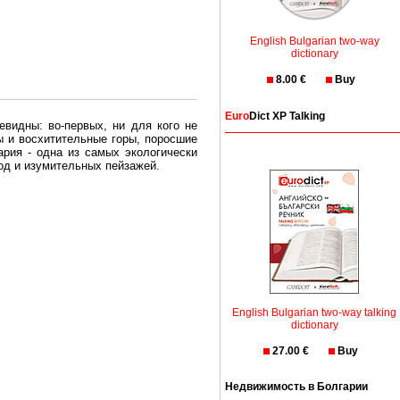
English Bulgarian two-way
dictionary
8.00 €
Buy
Euro
Dict XP Talking
евидны: во-первых, ни для кого не
ы и восхитительные горы, поросшие
рия - одна из самых экологически
вод и изумительных пейзажей.
олгария безопасная страна - в ней
, что Вы хотите: участки земли на
траны необходимо только купить в
English Bulgarian two-way talking
dictionary
27.00 €
Buy
Недвижимость в Болгарии
Особенно привлекательна покупка