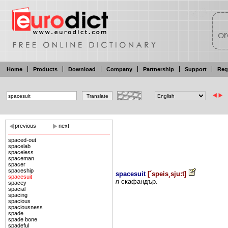
Home
Products
Download
Company
Partnership
Support
Reg
previous
next
spaced-out
spacelab
spaceless
spaceman
spacer
spaceship
spacesuit
[
´speis¸sju:t
]
spacesuit
n
скафандър.
spacey
spacial
spacing
spacious
spaciousness
spade
spade bone
spadeful