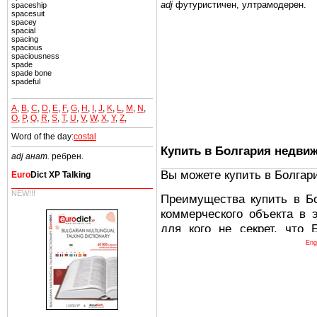
adj
футуристичен,
ултрамодерен.
spaceship
spacesuit
spacey
spacial
spacing
spacious
spaciousness
spade
spade bone
spadeful
A
,
B
,
C
,
D
,
E
,
F
,
G
,
H
,
I
,
J
,
K
,
L
,
M
,
N
,
O
,
P
,
Q
,
R
,
S
,
T
,
U
,
V
,
W
,
X
,
Y
,
Z
,
Word of the day:
costal
Купить в Болгария недви
adj анат.
ребрен.
Вы можете купить в Болгар
Euro
Dict XP Talking
NEW!!!
Преимущества купить в Б
коммерческого объекта в 
для кого не секрет, что
древних и прекрасных ст
Eng
восхитительные горы,
миниатюрными живописным
тот факт, что Болгария - 
Европе. В целом, это мечт