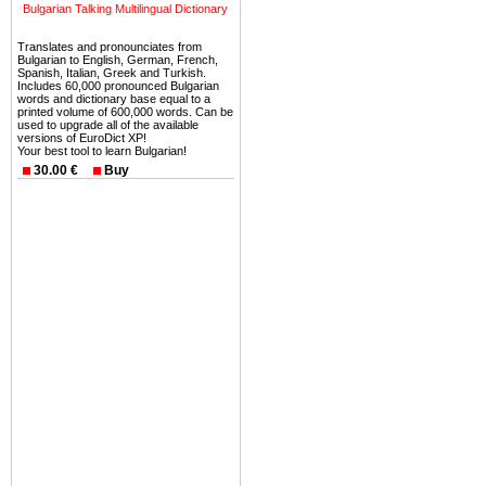
ней сотни источников лече
Bulgarian Talking Multilingual Dictionary
Еще одно существенное
Translates and pronounciates from
Болгария недвижимость
Bulgarian to English, German, French,
Spanish, Italian, Greek and Turkish.
безопасная страна - в ней 
Includes 60,000 pronounced Bulgarian
words and dictionary base equal to a
printed volume of 600,000 words. Can be
Вы неизбежно совмещаете 
used to upgrade all of the available
versions of EuroDict XP!
можете купить в Болгария 
Your best tool to learn Bulgarian!
земли на побережье, жив
30.00 €
Buy
угодья или участки в горах 
Купить в Болгария недвиж
Инвестиции недвижимость.
Чтобы вложить свой ка
воспользоваться всеми бл
только купить в Болгария 
Недвижимость Болгарии 
Рынок недвижимость Болга