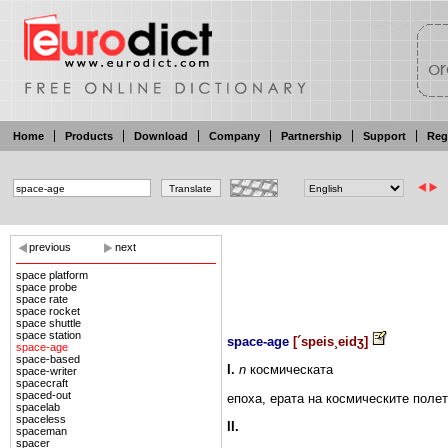
Home
Products
Download
Company
Partnership
Support
Reg
previous
next
space platform
space probe
space rate
space rocket
space shuttle
space station
space-age
[
´speis¸eidʒ
]
space-age
space-based
I.
n
космическата
space-writer
spacecraft
spaced-out
епоха, ерата
на
космическите
полет
spacelab
spaceless
II.
spaceman
spacer