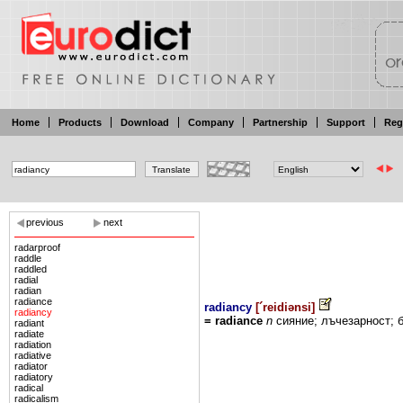
Home
Products
Download
Company
Partnership
Support
Reg
previous
next
radarproof
raddle
raddled
radial
radian
radiance
radiancy
[
´reidiənsi
]
radiancy
= radiance
n
сияние;
лъчезарност;
radiant
radiate
radiation
radiative
radiator
radiatory
radical
radicalism