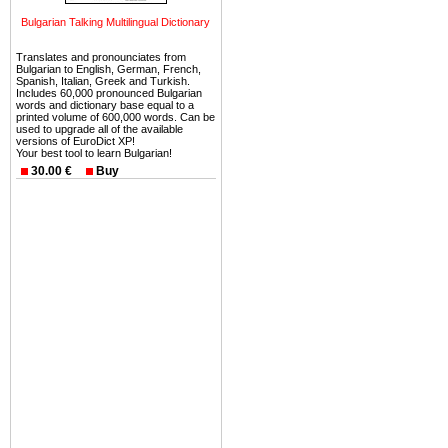
можете купить в Болгария 
Bulgarian Talking Multilingual Dictionary
земли на побережье, жив
угодья или участки в горах 
Translates and pronounciates from
Bulgarian to English, German, French,
Купить в Болгария недвиж
Spanish, Italian, Greek and Turkish.
Includes 60,000 pronounced Bulgarian
Инвестиции недвижимость.
words and dictionary base equal to a
printed volume of 600,000 words. Can be
used to upgrade all of the available
Чтобы вложить свой ка
versions of EuroDict XP!
Your best tool to learn Bulgarian!
воспользоваться всеми бл
30.00 €
Buy
только купить в Болгария 
Недвижимость Болгарии 
Рынок недвижимость Болга
предполагая высокую дох
покупка недвижимость Бо
членом Евросоюза. 15
недвижимости в Болга
территориальной близост
барьера и низкой налогово