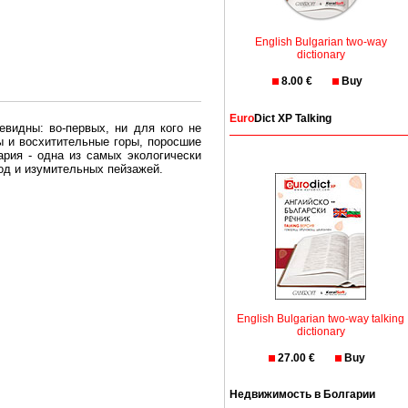
English Bulgarian two-way
dictionary
8.00 €
Buy
Euro
Dict XP Talking
евидны: во-первых, ни для кого не
ы и восхитительные горы, поросшие
рия - одна из самых экологически
вод и изумительных пейзажей.
олгария безопасная страна - в ней
, что Вы хотите: участки земли на
траны необходимо только купить в
English Bulgarian two-way talking
dictionary
27.00 €
Buy
Недвижимость в Болгарии
Особенно привлекательна покупка