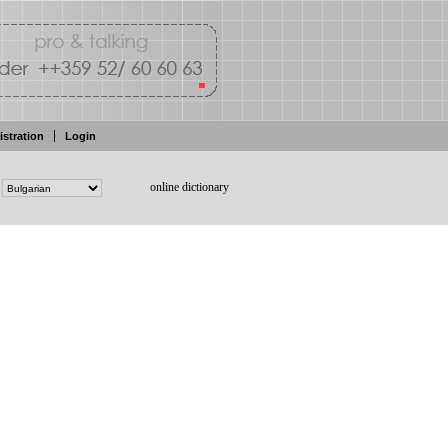
istration
Login
online dictionary