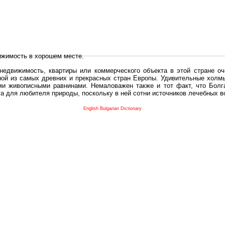
ижимость в хорошем месте.
едвижимость, квартиры или коммерческого объекта в этой стране оч
дной из самых древних и прекрасных стран Европы. Удивительные холм
и живописными равнинами. Немаловажен также и тот факт, что Болга
та для любителя природы, поскольку в ней сотни источников лечебных 
во в плане купить в Болгария недвижимость заключено в том, что Б
English Bulgarian Dictionary
и.
 с полезным и выгодным. Вы можете купить в Болгария недвижимость
нях, охотничьи угодья или участки в горах - все, что Вы пожелаете.
 вот лучшая возможность для Инвестиции недвижимость.
движимость болгарии и воспользоваться всеми благами европейской с
 покупать
реживает инвестиционный бум, предполагая высокую доходность. 