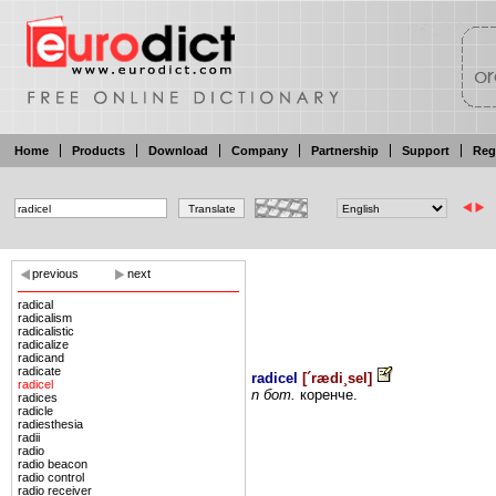
Home
Products
Download
Company
Partnership
Support
Reg
previous
next
radical
radicalism
radicalistic
radicalize
radicand
radicate
radicel
[
´rædi¸sel
]
radicel
n
бот.
коренче.
radices
radicle
radiesthesia
radii
radio
radio beacon
radio control
radio receiver