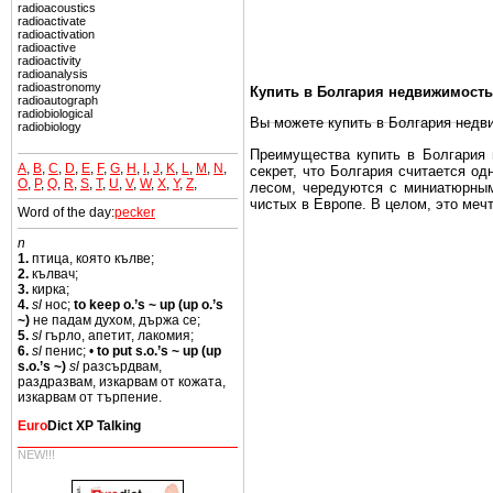
radioacoustics
radioactivate
radioactivation
radioactive
radioactivity
radioanalysis
radioastronomy
Купить в Болгария недвижимость
radioautograph
radiobiological
Вы можете купить в Болгария недв
radiobiology
Преимущества купить в Болгария н
A
,
B
,
C
,
D
,
E
,
F
,
G
,
H
,
I
,
J
,
K
,
L
,
M
,
N
,
секрет, что Болгария считается о
O
,
P
,
Q
,
R
,
S
,
T
,
U
,
V
,
W
,
X
,
Y
,
Z
,
лесом, чередуются с миниатюрным
чистых в Европе. В целом, это меч
Word of the day:
pecker
Еще одно существенное преимущест
n
почти нет криминала и преступност
1.
птица, която кълве;
2.
кълвач;
Вы неизбежно совмещаете приятное
3.
кирка;
побережье, живописные дома в дерев
4.
sl
нос;
to keep o.’s ~ up (up o.’s
~)
не падам духом, държа се;
Купить в Болгария недвижимость -
5.
sl
гърло, апетит, лакомия;
6.
sl
пенис; •
to put s.o.’s ~ up (up
Чтобы вложить свой капитал в Не
s.o.’s ~)
sl
разсърдвам,
Болгария недвижимость.
раздразвам, изкарвам от кожата,
изкарвам от търпение.
Euro
Dict XP Talking
NEW!!!
Недвижимость Болгарии выгодно
Рынок недвижимость Болгария пе