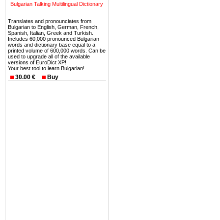
можете купить в Болгария 
Bulgarian Talking Multilingual Dictionary
земли на побережье, жив
Translates and pronounciates from
угодья или участки в горах 
Bulgarian to English, German, French,
Spanish, Italian, Greek and Turkish.
Купить в Болгария недвиж
Includes 60,000 pronounced Bulgarian
words and dictionary base equal to a
Инвестиции недвижимость.
printed volume of 600,000 words. Can be
used to upgrade all of the available
versions of EuroDict XP!
Чтобы вложить свой ка
Your best tool to learn Bulgarian!
воспользоваться всеми бл
30.00 €
Buy
только купить в Болгария 
Недвижимость Болгарии 
Рынок недвижимость Болга
предполагая высокую дох
покупка недвижимость Бо
членом Евросоюза. 15
недвижимости в Болга
территориальной близост
барьера и низкой налогово