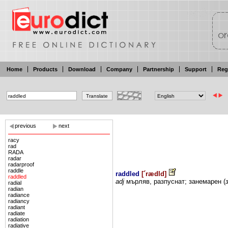
Home
Products
Download
Company
Partnership
Support
Reg
previous
next
racy
rad
RADA
radar
radarproof
raddle
raddled
[
´rædld
]
raddled
adj
мърляв,
разпуснат; занемарен
(
radial
radian
radiance
radiancy
radiant
radiate
radiation
radiative