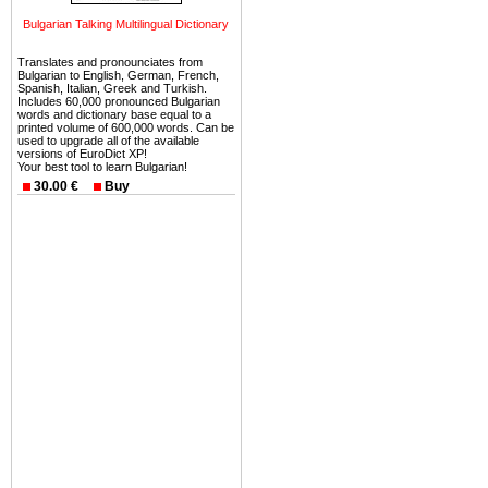
безопасная страна - в ней 
Bulgarian Talking Multilingual Dictionary
Вы неизбежно совмещаете 
Translates and pronounciates from
можете купить в Болгария 
Bulgarian to English, German, French,
Spanish, Italian, Greek and Turkish.
земли на побережье, жив
Includes 60,000 pronounced Bulgarian
угодья или участки в горах 
words and dictionary base equal to a
printed volume of 600,000 words. Can be
used to upgrade all of the available
Купить в Болгария недвиж
versions of EuroDict XP!
Your best tool to learn Bulgarian!
Инвестиции недвижимость.
30.00 €
Buy
Чтобы вложить свой ка
воспользоваться всеми бл
только купить в Болгария 
Недвижимость Болгарии 
Рынок недвижимость Болга
предполагая высокую дох
покупка недвижимость Бо
членом Евросоюза. 15