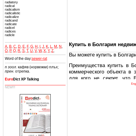
radiatory
radical
radicalism
radicalistic
radicalize
radicand
radicate
radicel
radices
radicle
Купить в Болгария недви
A
,
B
,
C
,
D
,
E
,
F
,
G
,
H
,
I
,
J
,
K
,
L
,
M
,
N
,
O
,
P
,
Q
,
R
,
S
,
T
,
U
,
V
,
W
,
X
,
Y
,
Z
,
Вы можете купить в Болгар
Word of the day:
sewer-rat
Преимущества купить в Б
n зоол.
кафяв (норвежки) плъх;
коммерческого объекта в 
прен.
отрепка.
для кого не секрет, что
Euro
Dict XP Talking
древних и прекрасных ст
Eng
NEW!!!
восхитительные горы,
миниатюрными живописным
тот факт, что Болгария - 
Европе. В целом, это мечт
ней сотни источников лече
Еще одно существенное
Болгария недвижимость