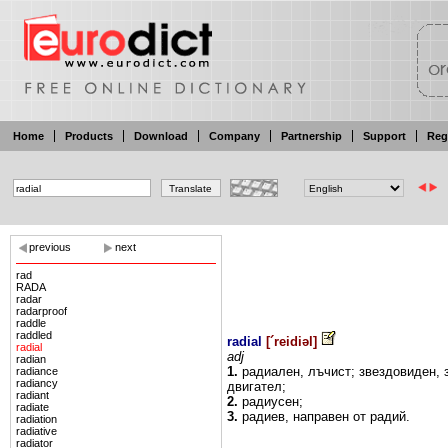
Home
Products
Download
Company
Partnership
Support
Reg
previous
next
rad
RADA
radar
radarproof
raddle
raddled
radial
[
´reidiəl
]
radial
adj
radian
1.
радиален,
лъчист;
звездовиден,
radiance
radiancy
двигател;
radiant
2.
радиусен;
radiate
3.
радиев, направен
от
радий.
radiation
radiative
radiator