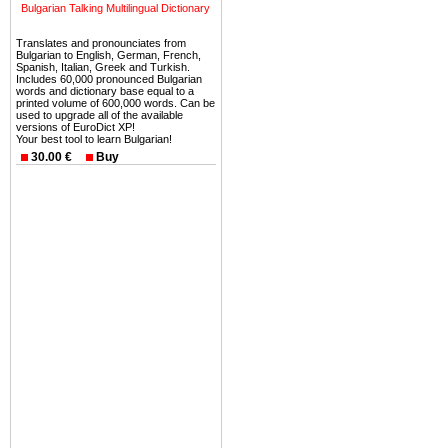
можете купить в Болгария 
Bulgarian Talking Multilingual Dictionary
земли на побережье, жив
угодья или участки в горах 
Translates and pronounciates from
Bulgarian to English, German, French,
Spanish, Italian, Greek and Turkish.
Купить в Болгария недвиж
Includes 60,000 pronounced Bulgarian
words and dictionary base equal to a
Инвестиции недвижимость.
printed volume of 600,000 words. Can be
used to upgrade all of the available
versions of EuroDict XP!
Чтобы вложить свой ка
Your best tool to learn Bulgarian!
воспользоваться всеми бл
30.00 €
Buy
только купить в Болгария 
Недвижимость Болгарии 
Рынок недвижимость Болга
предполагая высокую дох
покупка недвижимость Бо
членом Евросоюза. 15
недвижимости в Болга
территориальной близост
барьера и низкой налогово