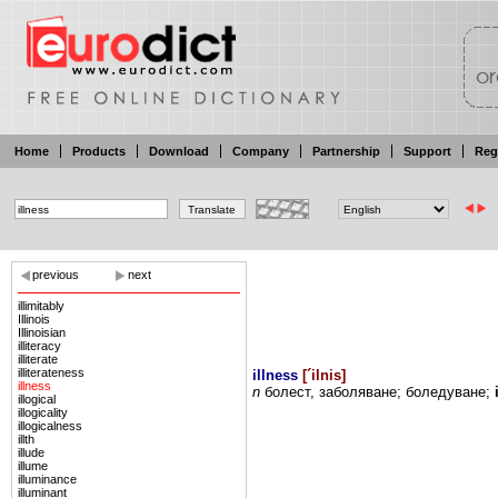
Home
Products
Download
Company
Partnership
Support
Reg
previous
next
illimitably
Illinois
Illinoisian
illiteracy
illiterate
illiterateness
illness
[
´ilnis
]
illness
n
болест,
заболяване; боледуване;
illogical
illogicality
illogicalness
illth
illude
illume
illuminance
illuminant