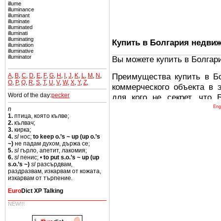
illume
illuminance
illuminant
illuminate
illuminated
illuminati
illuminating
Купить в Болгария недви
illumination
illuminative
illuminator
Вы можете купить в Болгар
Преимущества купить в Б
A
,
B
,
C
,
D
,
E
,
F
,
G
,
H
,
I
,
J
,
K
,
L
,
M
,
N
,
O
,
P
,
Q
,
R
,
S
,
T
,
U
,
V
,
W
,
X
,
Y
,
Z
,
коммерческого объекта в 
Word of the day:
pecker
для кого не секрет, что
древних и прекрасных ст
Eng
n
1.
птица, която кълве;
восхитительные горы,
2.
кълвач;
миниатюрными живописным
3.
кирка;
4.
sl
нос;
to keep o.’s ~ up (up o.’s
тот факт, что Болгария - 
~)
не падам духом, държа се;
Европе. В целом, это мечт
5.
sl
гърло, апетит, лакомия;
6.
sl
пенис; •
to put s.o.’s ~ up (up
ней сотни источников лече
s.o.’s ~)
sl
разсърдвам,
раздразвам, изкарвам от кожата,
Еще одно существенное
изкарвам от търпение.
Болгария недвижимость
Euro
Dict XP Talking
безопасная страна - в ней 
NEW!!!
Вы неизбежно совмещаете 