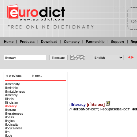
Home
Products
Download
Company
Partnership
Support
Reg
previous
next
illimitability
illimitable
illimitableness
illimitably
Illinois
Illinoisian
illiteracy
[
i´litərəsi
]
illiteracy
n
неграмотност;
необразованост,
не
illiterate
illiterateness
illness
illogical
illogicality
illogicalness
illth
illude