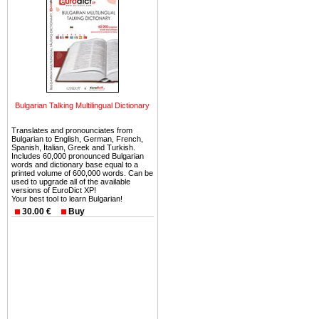
можете купить в Болгария 
земли на побережье, жив
угодья или участки в горах 
Купить в Болгария недвиж
Инвестиции недвижимость.
Чтобы вложить свой ка
Bulgarian Talking Multilingual Dictionary
воспользоваться всеми бл
только купить в Болгария 
Translates and pronounciates from
Bulgarian to English, German, French,
Spanish, Italian, Greek and Turkish.
Includes 60,000 pronounced Bulgarian
words and dictionary base equal to a
printed volume of 600,000 words. Can be
used to upgrade all of the available
versions of EuroDict XP!
Недвижимость Болгарии 
Your best tool to learn Bulgarian!
30.00 €
Buy
Рынок недвижимость Болга
предполагая высокую дох
покупка недвижимость Бо
членом Евросоюза. 15
недвижимости в Болга
территориальной близост
барьера и низкой налогово