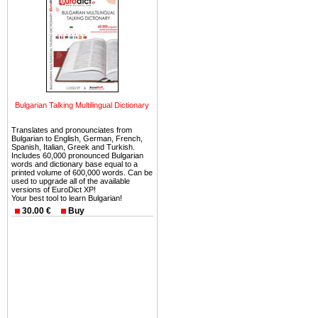
Болгария недвижимость
безопасная страна - в ней 
Вы неизбежно совмещаете 
можете купить в Болгария 
земли на побережье, жив
угодья или участки в горах 
Bulgarian Talking Multilingual Dictionary
Купить в Болгария недвиж
Инвестиции недвижимость.
Translates and pronounciates from
Bulgarian to English, German, French,
Spanish, Italian, Greek and Turkish.
Чтобы вложить свой ка
Includes 60,000 pronounced Bulgarian
воспользоваться всеми бл
words and dictionary base equal to a
printed volume of 600,000 words. Can be
только купить в Болгария 
used to upgrade all of the available
versions of EuroDict XP!
Your best tool to learn Bulgarian!
30.00 €
Buy
Недвижимость Болгарии 
Рынок недвижимость Болга
предполагая высокую дох
покупка недвижимость Бо