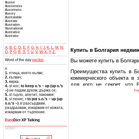
illusive
illusiveness
illusoriness
illusory
illustratable
illustrate
illustration
Illustrational
illustrative
illustrator
A
,
B
,
C
,
D
,
E
,
F
,
G
,
H
,
I
,
J
,
K
,
L
,
M
,
N
,
Купить в Болгария недви
O
,
P
,
Q
,
R
,
S
,
T
,
U
,
V
,
W
,
X
,
Y
,
Z
,
Вы можете купить в Болгар
Word of the day:
pecker
n
Преимущества купить в Б
1.
птица, която кълве;
коммерческого объекта в 
2.
кълвач;
3.
кирка;
для кого не секрет, что
4.
sl
нос;
to keep o.’s ~ up (up o.’s
древних и прекрасных ст
~)
не падам духом, държа се;
Eng
5.
sl
гърло, апетит, лакомия;
восхитительные горы,
6.
sl
пенис; •
to put s.o.’s ~ up (up
миниатюрными живописным
s.o.’s ~)
sl
разсърдвам,
раздразвам, изкарвам от кожата,
тот факт, что Болгария - 
изкарвам от търпение.
Европе. В целом, это мечт
Euro
Dict XP Talking
ней сотни источников лече
NEW!!!
Еще одно существенное