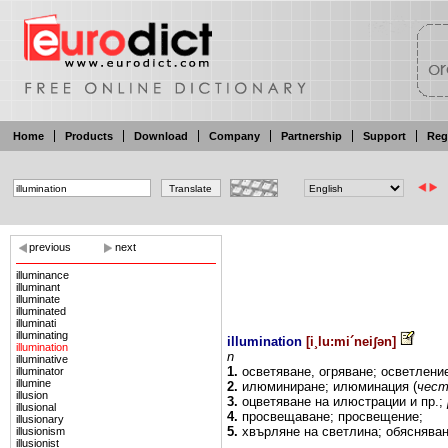
Home
Products
Download
Company
Partnership
Support
Reg
previous
next
illuminance
illuminant
illuminate
illuminated
illuminati
illuminating
illumination
[
i¸lu:mi´neiʃən
]
illumination
n
illuminative
1.
осветяване,
огряване;
осветлени
illuminator
illumine
2.
илюминиране; илюминация
(
чес
illusion
3.
оцветяване на илюстрации
и
пр.;
illusional
4.
просвещаване; просвещение;
illusionary
5.
хвърляне
на
светлина; обяснява
illusionism
illusionist