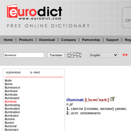
Home
Products
Download
Company
Partnership
Support
Reg
previous
next
illude
illume
illuminance
illuminant
illuminate
illuminated
illuminati
[
i¸lu:mi´na:ti:
]
illuminati
n pl
illuminating
1.
светли
(големи,
велики)
умове;
illumination
illuminative
2.
ист.
илюминати.
illuminator
illumine
illusion
illusional
illusionary