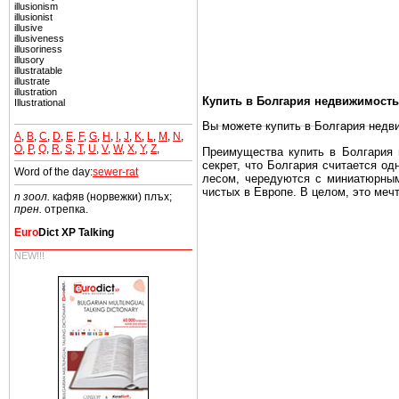
illusionism
illusionist
illusive
illusiveness
illusoriness
illusory
illustratable
illustrate
illustration
Купить в Болгария недвижимость
Illustrational
Вы можете купить в Болгария недв
A
,
B
,
C
,
D
,
E
,
F
,
G
,
H
,
I
,
J
,
K
,
L
,
M
,
N
,
O
,
P
,
Q
,
R
,
S
,
T
,
U
,
V
,
W
,
X
,
Y
,
Z
,
Преимущества купить в Болгария н
секрет, что Болгария считается о
Word of the day:
sewer-rat
лесом, чередуются с миниатюрным
чистых в Европе. В целом, это меч
n зоол.
кафяв (норвежки) плъх;
прен.
отрепка.
Еще одно существенное преимущест
почти нет криминала и преступност
Euro
Dict XP Talking
Вы неизбежно совмещаете приятное
NEW!!!
побережье, живописные дома в дерев
Купить в Болгария недвижимость -
Чтобы вложить свой капитал в Не
Болгария недвижимость.
Недвижимость Болгарии выгодно