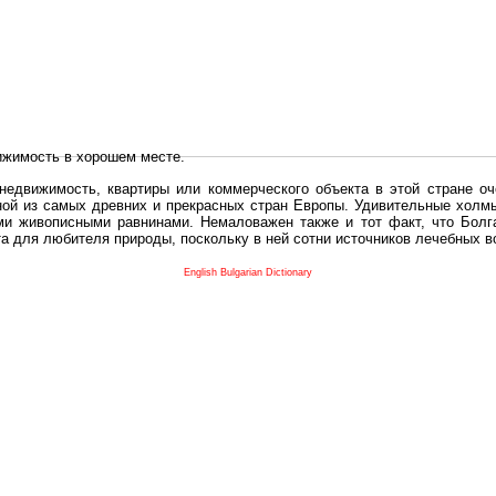
ижимость в хорошем месте.
едвижимость, квартиры или коммерческого объекта в этой стране оч
дной из самых древних и прекрасных стран Европы. Удивительные холм
и живописными равнинами. Немаловажен также и тот факт, что Болга
та для любителя природы, поскольку в ней сотни источников лечебных 
во в плане купить в Болгария недвижимость заключено в том, что Б
English Bulgarian Dictionary
и.
 с полезным и выгодным. Вы можете купить в Болгария недвижимость
нях, охотничьи угодья или участки в горах - все, что Вы пожелаете.
 вот лучшая возможность для Инвестиции недвижимость.
движимость болгарии и воспользоваться всеми благами европейской с
 покупать