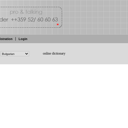
istration
Login
online dictionary