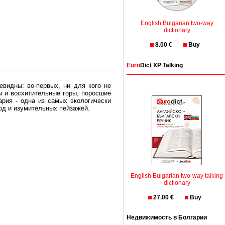
English Bulgarian two-way
dictionary
8.00 €
Buy
Euro
Dict XP Talking
евидны: во-первых, ни для кого не
ы и восхитительные горы, поросшие
рия - одна из самых экологически
вод и изумительных пейзажей.
олгария безопасная страна - в ней
, что Вы хотите: участки земли на
English Bulgarian two-way talking
траны необходимо только купить в
dictionary
27.00 €
Buy
Недвижимость в Болгарии