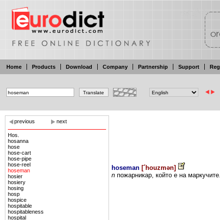
Home
Products
Download
Company
Partnership
Support
Reg
previous
next
Hos.
hosanna
hose
hose-cart
hose-pipe
hose-reel
hoseman
[
´houzmən
]
hoseman
n
пожарникар,
който
е
на
маркучите
hosier
hosiery
hosing
hosp
hospice
hospitable
hospitableness
hospital