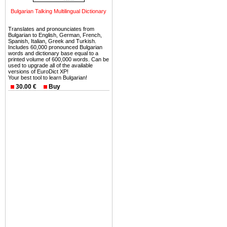
можете купить в Болгария 
Bulgarian Talking Multilingual Dictionary
земли на побережье, жив
угодья или участки в горах 
Translates and pronounciates from
Bulgarian to English, German, French,
Купить в Болгария недвиж
Spanish, Italian, Greek and Turkish.
Includes 60,000 pronounced Bulgarian
Инвестиции недвижимость.
words and dictionary base equal to a
printed volume of 600,000 words. Can be
used to upgrade all of the available
Чтобы вложить свой ка
versions of EuroDict XP!
Your best tool to learn Bulgarian!
воспользоваться всеми бл
30.00 €
Buy
только купить в Болгария 
Недвижимость Болгарии 
Рынок недвижимость Болга
предполагая высокую дох
покупка недвижимость Бо
членом Евросоюза. 15
недвижимости в Болга
территориальной близост
барьера и низкой налогово