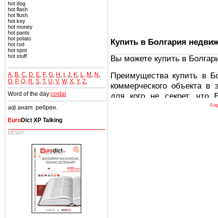
hot dog
hot flash
hot flush
hot key
hot money
hot pants
hot potato
Купить в Болгария недви
hot rod
hot spot
hot stuff
Вы можете купить в Болгар
Преимущества купить в Б
A
,
B
,
C
,
D
,
E
,
F
,
G
,
H
,
I
,
J
,
K
,
L
,
M
,
N
,
O
,
P
,
Q
,
R
,
S
,
T
,
U
,
V
,
W
,
X
,
Y
,
Z
,
коммерческого объекта в 
Word of the day:
costal
для кого не секрет, что
древних и прекрасных ст
Eng
adj анат.
ребрен.
восхитительные горы,
Euro
Dict XP Talking
миниатюрными живописным
NEW!!!
тот факт, что Болгария - 
Европе. В целом, это мечт
ней сотни источников лече
Еще одно существенное
Болгария недвижимость
безопасная страна - в ней 
Вы неизбежно совмещаете 