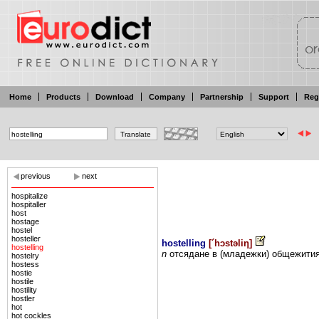
Home
Products
Download
Company
Partnership
Support
Reg
previous
next
hospitalize
hospitaller
host
hostage
hostel
hosteller
hostelling
[
´hɔstəliη
]
hostelling
n
отсядане в
(младежки) общежити
hostelry
hostess
hostie
hostile
hostility
hostler
hot
hot cockles