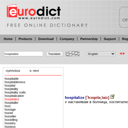
Home
Products
Download
Company
Partnership
Support
Reg
previous
next
hospitable
hospitableness
hospital
hospitality
hospitality suite
hospitalization
hospitalize
[
´hɔspitə¸laiz
]
hospitalize
v
настанявам в
болница, хоспитали
hospitaller
host
hostage
hostel
hosteller
hostelling
hostelry
hostess