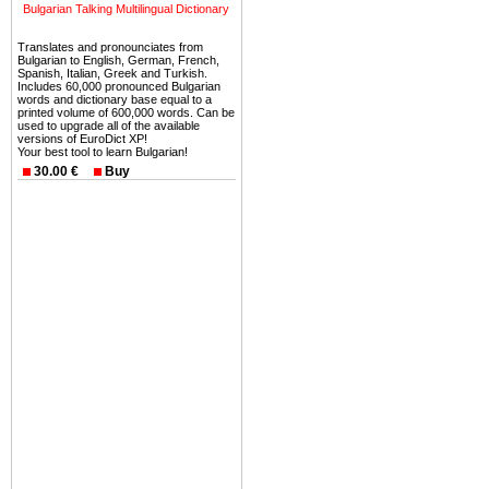
можете купить в Болгария 
Bulgarian Talking Multilingual Dictionary
земли на побережье, жив
Translates and pronounciates from
угодья или участки в горах 
Bulgarian to English, German, French,
Spanish, Italian, Greek and Turkish.
Купить в Болгария недвиж
Includes 60,000 pronounced Bulgarian
words and dictionary base equal to a
Инвестиции недвижимость.
printed volume of 600,000 words. Can be
used to upgrade all of the available
versions of EuroDict XP!
Чтобы вложить свой ка
Your best tool to learn Bulgarian!
воспользоваться всеми бл
30.00 €
Buy
только купить в Болгария 
Недвижимость Болгарии 
Рынок недвижимость Болга
предполагая высокую дох
покупка недвижимость Бо
членом Евросоюза. 15
недвижимости в Болга
территориальной близост
барьера и низкой налогово