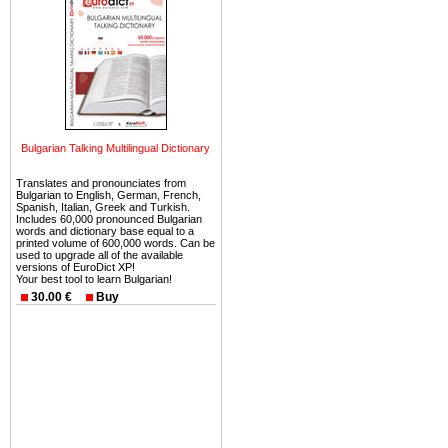
тот факт, что Болгария - 
Европе. В целом, это мечт
ней сотни источников лече
Еще одно существенное
Болгария недвижимость
безопасная страна - в ней 
Bulgarian Talking Multilingual Dictionary
Вы неизбежно совмещаете 
можете купить в Болгария 
Translates and pronounciates from
Bulgarian to English, German, French,
земли на побережье, жив
Spanish, Italian, Greek and Turkish.
Includes 60,000 pronounced Bulgarian
угодья или участки в горах 
words and dictionary base equal to a
printed volume of 600,000 words. Can be
used to upgrade all of the available
Купить в Болгария недвиж
versions of EuroDict XP!
Your best tool to learn Bulgarian!
Инвестиции недвижимость.
30.00 €
Buy
Чтобы вложить свой ка
воспользоваться всеми бл
только купить в Болгария 