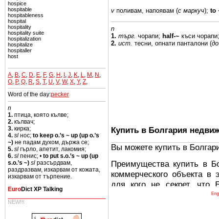
hospice
hospitable
v
поливам, напоявам
(
с
маркуч
);
to
hospitableness
hospital
hospitality
n
hospitality suite
1.
търг.
чорапи;
half-~
къси чорапи
hospitalization
2.
ист.
тесни,
опнати панталони
(
до
hospitalize
hospitaller
host
A
,
B
,
C
,
D
,
E
,
F
,
G
,
H
,
I
,
J
,
K
,
L
,
M
,
N
,
O
,
P
,
Q
,
R
,
S
,
T
,
U
,
V
,
W
,
X
,
Y
,
Z
,
Word of the day:
pecker
n
1.
птица, която кълве;
2.
кълвач;
Купить в Болгария недви
3.
кирка;
4.
sl
нос;
to keep o.’s ~ up (up o.’s
~)
не падам духом, държа се;
Вы можете купить в Болгар
5.
sl
гърло, апетит, лакомия;
6.
sl
пенис; •
to put s.o.’s ~ up (up
Преимущества купить в Б
s.o.’s ~)
sl
разсърдвам,
раздразвам, изкарвам от кожата,
коммерческого объекта в 
изкарвам от търпение.
для кого не секрет, что
Euro
Dict XP Talking
древних и прекрасных ст
Eng
NEW!!!
восхитительные горы,
миниатюрными живописным