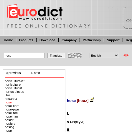
Home
Products
Download
Company
Partnership
Support
Reg
previous
next
horticulturalist
horticulture
horticulturist
hortus siccus
Hos.
hosanna
hose
[
houz
]
hose
hose-cart
hose-pipe
hose-reel
I.
hoseman
hosier
n
маркуч;
hosiery
hosing
II.
hosp