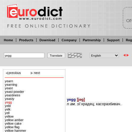
Home
Products
Download
Company
Partnership
Support
Reg
previous
next
yearn
yearning
yeast
yeast powder
yeastiness
yeasty
yegg
[
jeg
]
yegg
n ам.
sl
крадец;
касоразбивач.
yeld
yelk
yell
yellow
yellow amber
yellow cake
yellow flag
yellow hammer