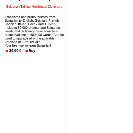
можете купить в Болгария 
земли на побережье, жив
Bulgarian Talking Multilingual Dictionary
угодья или участки в горах 
Translates and pronounciates from
Bulgarian to English, German, French,
Купить в Болгария недвиж
Spanish, Italian, Greek and Turkish.
Includes 60,000 pronounced Bulgarian
Инвестиции недвижимость.
words and dictionary base equal to a
printed volume of 600,000 words. Can be
used to upgrade all of the available
Чтобы вложить свой ка
versions of EuroDict XP!
воспользоваться всеми бл
Your best tool to learn Bulgarian!
30.00 €
Buy
только купить в Болгария 
Недвижимость Болгарии 
Рынок недвижимость Болга
предполагая высокую дох
покупка недвижимость Бо
членом Евросоюза. 15
недвижимости в Болга
территориальной близост
барьера и низкой налогово