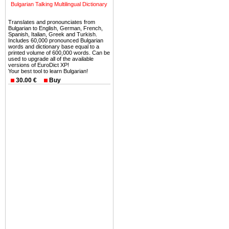
можете купить в Болгария 
Bulgarian Talking Multilingual Dictionary
земли на побережье, жив
Translates and pronounciates from
угодья или участки в горах 
Bulgarian to English, German, French,
Spanish, Italian, Greek and Turkish.
Купить в Болгария недвиж
Includes 60,000 pronounced Bulgarian
words and dictionary base equal to a
Инвестиции недвижимость.
printed volume of 600,000 words. Can be
used to upgrade all of the available
versions of EuroDict XP!
Чтобы вложить свой ка
Your best tool to learn Bulgarian!
воспользоваться всеми бл
30.00 €
Buy
только купить в Болгария 
Недвижимость Болгарии 
Рынок недвижимость Болга
предполагая высокую дох
покупка недвижимость Бо
членом Евросоюза. 15
недвижимости в Болга
территориальной близост
барьера и низкой налогово