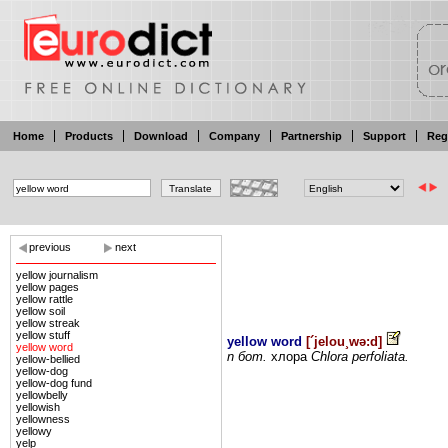
Home
Products
Download
Company
Partnership
Support
Reg
previous
next
yellow journalism
yellow pages
yellow rattle
yellow soil
yellow streak
yellow stuff
yellow word
[
´jelou¸wə:d
]
yellow word
n бот.
хлора
Chlora perfoliata.
yellow-bellied
yellow-dog
yellow-dog fund
yellowbelly
yellowish
yellowness
yellowy
yelp