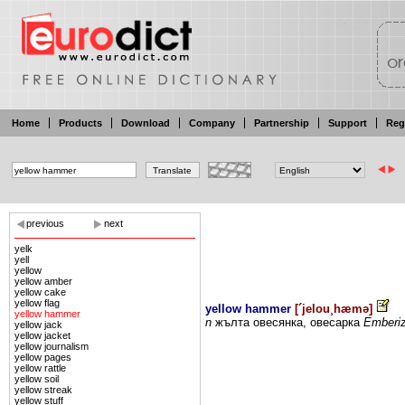
Home
Products
Download
Company
Partnership
Support
Reg
previous
next
yelk
yell
yellow
yellow amber
yellow cake
yellow flag
yellow hammer
[
´jelou¸hæmə
]
yellow hammer
n
жълта
овесянка,
овесарка
Еmberi
yellow jack
yellow jacket
yellow journalism
yellow pages
yellow rattle
yellow soil
yellow streak
yellow stuff