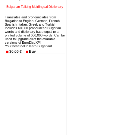
можете купить в Болгария 
Bulgarian Talking Multilingual Dictionary
земли на побережье, жив
угодья или участки в горах 
Translates and pronounciates from
Bulgarian to English, German, French,
Купить в Болгария недвиж
Spanish, Italian, Greek and Turkish.
Includes 60,000 pronounced Bulgarian
Инвестиции недвижимость.
words and dictionary base equal to a
printed volume of 600,000 words. Can be
used to upgrade all of the available
Чтобы вложить свой ка
versions of EuroDict XP!
Your best tool to learn Bulgarian!
воспользоваться всеми бл
30.00 €
Buy
только купить в Болгария 
Недвижимость Болгарии 
Рынок недвижимость Болга
предполагая высокую дох
покупка недвижимость Бо
членом Евросоюза. 15
недвижимости в Болга
территориальной близост
барьера и низкой налогово