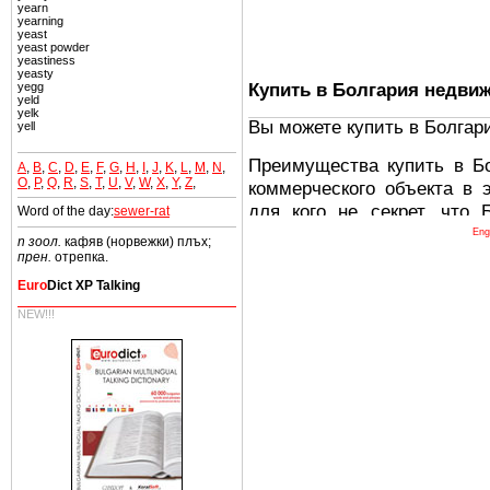
yearn
yearning
yeast
yeast powder
yeastiness
yeasty
Купить в Болгария недви
yegg
yeld
yelk
Вы можете купить в Болгар
yell
Преимущества купить в Б
A
,
B
,
C
,
D
,
E
,
F
,
G
,
H
,
I
,
J
,
K
,
L
,
M
,
N
,
O
,
P
,
Q
,
R
,
S
,
T
,
U
,
V
,
W
,
X
,
Y
,
Z
,
коммерческого объекта в 
для кого не секрет, что
Word of the day:
sewer-rat
древних и прекрасных ст
Eng
n зоол.
кафяв (норвежки) плъх;
восхитительные горы,
прен.
отрепка.
миниатюрными живописным
Euro
Dict XP Talking
тот факт, что Болгария - 
NEW!!!
Европе. В целом, это мечт
ней сотни источников лече
Еще одно существенное
Болгария недвижимость
безопасная страна - в ней 
Вы неизбежно совмещаете 