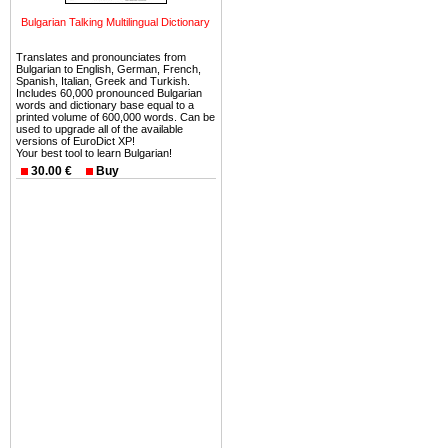
можете купить в Болгария 
земли на побережье, жив
Bulgarian Talking Multilingual Dictionary
угодья или участки в горах 
Translates and pronounciates from
Bulgarian to English, German, French,
Купить в Болгария недвиж
Spanish, Italian, Greek and Turkish.
Includes 60,000 pronounced Bulgarian
Инвестиции недвижимость.
words and dictionary base equal to a
printed volume of 600,000 words. Can be
used to upgrade all of the available
Чтобы вложить свой ка
versions of EuroDict XP!
воспользоваться всеми бл
Your best tool to learn Bulgarian!
30.00 €
Buy
только купить в Болгария 
Недвижимость Болгарии 
Рынок недвижимость Болга
предполагая высокую дох
покупка недвижимость Бо
членом Евросоюза. 15
недвижимости в Болга
территориальной близост
барьера и низкой налогово