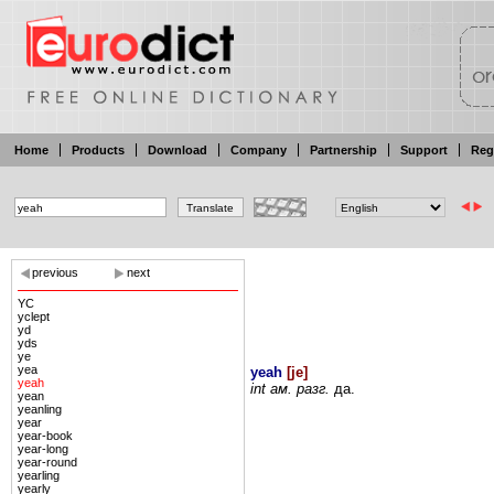
Home
Products
Download
Company
Partnership
Support
Reg
previous
next
YC
yclept
yd
yds
ye
yea
yeah
[
je
]
yeah
int ам.
разг.
да.
yean
yeanling
year
year-book
year-long
year-round
yearling
yearly