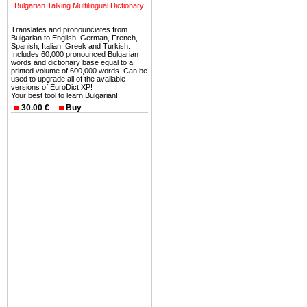
можете купить в Болгария 
Bulgarian Talking Multilingual Dictionary
земли на побережье, жив
Translates and pronounciates from
угодья или участки в горах 
Bulgarian to English, German, French,
Spanish, Italian, Greek and Turkish.
Купить в Болгария недвиж
Includes 60,000 pronounced Bulgarian
words and dictionary base equal to a
Инвестиции недвижимость.
printed volume of 600,000 words. Can be
used to upgrade all of the available
versions of EuroDict XP!
Чтобы вложить свой ка
Your best tool to learn Bulgarian!
воспользоваться всеми бл
30.00 €
Buy
только купить в Болгария 
Недвижимость Болгарии 
Рынок недвижимость Болга
предполагая высокую дох
покупка недвижимость Бо
членом Евросоюза. 15
недвижимости в Болга
территориальной близост
барьера и низкой налогово