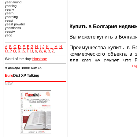
year-round
yearling
yearly
yearn
yearning
yeast
yeast powder
Купить в Болгария недви
yeastiness
yeasty
yegg
Вы можете купить в Болгар
Преимущества купить в Б
A
,
B
,
C
,
D
,
E
,
F
,
G
,
H
,
I
,
J
,
K
,
L
,
M
,
N
,
O
,
P
,
Q
,
R
,
S
,
T
,
U
,
V
,
W
,
X
,
Y
,
Z
,
коммерческого объекта в 
Word of the day:
trimstone
для кого не секрет, что
древних и прекрасных ст
Eng
n
декоративен камък.
восхитительные горы,
Euro
Dict XP Talking
миниатюрными живописным
NEW!!!
тот факт, что Болгария - 
Европе. В целом, это мечт
ней сотни источников лече
Еще одно существенное
Болгария недвижимость
безопасная страна - в ней 
Вы неизбежно совмещаете 