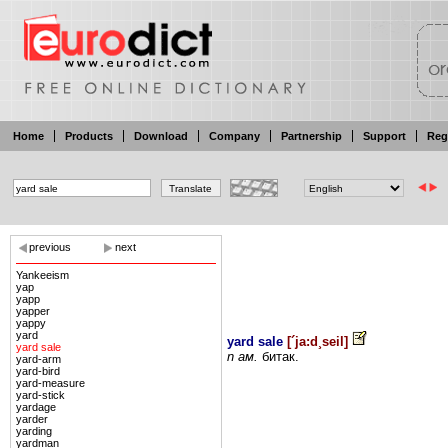
Home
Products
Download
Company
Partnership
Support
Reg
previous
next
Yankeeism
yap
yapp
yapper
yappy
yard
yard sale
[
´ja:d¸seil
]
yard sale
n
ам.
битак.
yard-arm
yard-bird
yard-measure
yard-stick
yardage
yarder
yarding
yardman