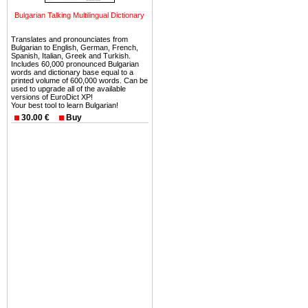
можете купить в Болгария 
Bulgarian Talking Multilingual Dictionary
земли на побережье, жив
угодья или участки в горах 
Translates and pronounciates from
Bulgarian to English, German, French,
Купить в Болгария недвиж
Spanish, Italian, Greek and Turkish.
Includes 60,000 pronounced Bulgarian
Инвестиции недвижимость.
words and dictionary base equal to a
printed volume of 600,000 words. Can be
used to upgrade all of the available
Чтобы вложить свой ка
versions of EuroDict XP!
Your best tool to learn Bulgarian!
воспользоваться всеми бл
30.00 €
Buy
только купить в Болгария 
Недвижимость Болгарии 
Рынок недвижимость Болга
предполагая высокую дох
покупка недвижимость Бо
членом Евросоюза. 15
недвижимости в Болга
территориальной близост
барьера и низкой налогово