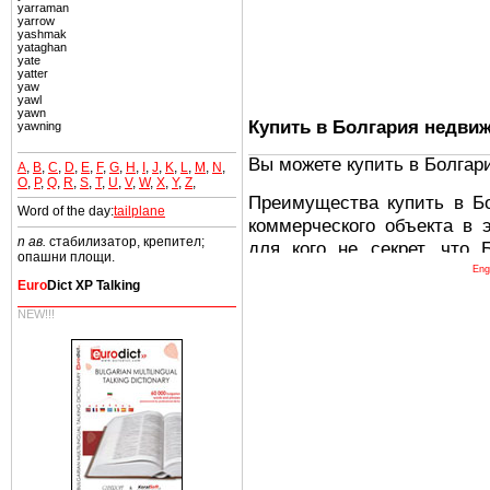
yarraman
yarrow
yashmak
yataghan
yate
yatter
yaw
yawl
yawn
Купить в Болгария недви
yawning
Вы можете купить в Болгар
A
,
B
,
C
,
D
,
E
,
F
,
G
,
H
,
I
,
J
,
K
,
L
,
M
,
N
,
O
,
P
,
Q
,
R
,
S
,
T
,
U
,
V
,
W
,
X
,
Y
,
Z
,
Преимущества купить в Б
Word of the day:
tailplane
коммерческого объекта в 
n ав.
стабилизатор, крепител;
для кого не секрет, что
опашни площи.
древних и прекрасных ст
Eng
Euro
Dict XP Talking
восхитительные горы,
миниатюрными живописным
NEW!!!
тот факт, что Болгария - 
Европе. В целом, это мечт
ней сотни источников лече
Еще одно существенное
Болгария недвижимость
безопасная страна - в ней 