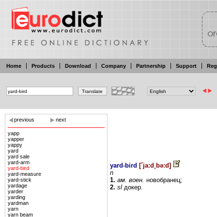
Home
Products
Download
Company
Partnership
Support
Reg
previous
next
yapp
yapper
yappy
yard
yard sale
yard-arm
yard-bird
[
´ja:d¸bə:d
]
yard-bird
n
yard-measure
1.
ам.
воен.
новобранец;
yard-stick
yardage
2.
sl
докер.
yarder
yarding
yardman
yarn
yarn beam