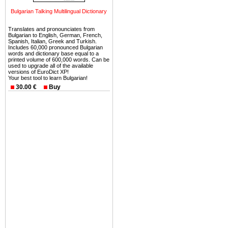
Вы неизбежно совмещаете 
Bulgarian Talking Multilingual Dictionary
можете купить в Болгария 
земли на побережье, жив
Translates and pronounciates from
Bulgarian to English, German, French,
угодья или участки в горах 
Spanish, Italian, Greek and Turkish.
Includes 60,000 pronounced Bulgarian
words and dictionary base equal to a
Купить в Болгария недвиж
printed volume of 600,000 words. Can be
used to upgrade all of the available
Инвестиции недвижимость.
versions of EuroDict XP!
Your best tool to learn Bulgarian!
Чтобы вложить свой ка
30.00 €
Buy
воспользоваться всеми бл
только купить в Болгария 
Недвижимость Болгарии 
Рынок недвижимость Болга
предполагая высокую дох
покупка недвижимость Бо
членом Евросоюза. 15
недвижимости в Болга
территориальной близост