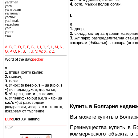
yardman
4.
ост.
мъжки
полов орган.
yarn
yarn beam
yarraman
I.
yarrow
yashmak
n
yataghan
yate
1.
двор;
yatter
2.
склад, склад за дървен
материал
yaw
3.
жп
парк;
разпределителна станц
закарвам (
добитък
) в
кошара
(оград
A
,
B
,
C
,
D
,
E
,
F
,
G
,
H
,
I
,
J
,
K
,
L
,
M
,
N
,
O
,
P
,
Q
,
R
,
S
,
T
,
U
,
V
,
W
,
X
,
Y
,
Z
,
Word of the day:
pecker
n
1.
птица, която кълве;
2.
кълвач;
3.
кирка;
4.
sl
нос;
to keep o.’s ~ up (up o.’s
~)
не падам духом, държа се;
5.
sl
гърло, апетит, лакомия;
6.
sl
пенис; •
to put s.o.’s ~ up (up
s.o.’s ~)
sl
разсърдвам,
Купить в Болгария недви
раздразвам, изкарвам от кожата,
изкарвам от търпение.
Вы можете купить в Болгар
Euro
Dict XP Talking
Преимущества купить в Б
NEW!!!
коммерческого объекта в 