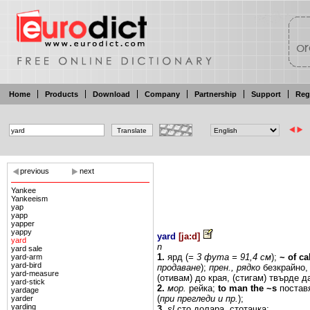
Home
Products
Download
Company
Partnership
Support
Reg
previous
next
Yankee
Yankeeism
yap
yapp
yapper
yappy
yard
[
ja:d
]
yard
n
yard sale
1.
ярд
(
=
3 фута
=
91,4
см
);
~
of
ca
yard-arm
yard-bird
продаване
);
прен., рядко
безкрайно,
yard-measure
(отивам)
до края,
(стигам) твърде д
yard-stick
2.
мор.
рейка;
to man
the ~s
поста
yardage
(
при прегледи
и пр.
);
yarder
yarding
3.
sl
сто долара, стотачка;