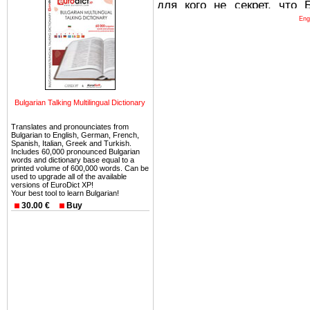
для кого не секрет, что
древних и прекрасных ст
Eng
восхитительные горы,
миниатюрными живописным
тот факт, что Болгария - 
Европе. В целом, это мечт
ней сотни источников лече
Bulgarian Talking Multilingual Dictionary
Еще одно существенное
Translates and pronounciates from
Болгария недвижимость
Bulgarian to English, German, French,
безопасная страна - в ней 
Spanish, Italian, Greek and Turkish.
Includes 60,000 pronounced Bulgarian
words and dictionary base equal to a
Вы неизбежно совмещаете 
printed volume of 600,000 words. Can be
used to upgrade all of the available
можете купить в Болгария 
versions of EuroDict XP!
Your best tool to learn Bulgarian!
земли на побережье, жив
30.00 €
Buy
угодья или участки в горах 
Купить в Болгария недвиж
Инвестиции недвижимость.
Чтобы вложить свой ка
воспользоваться всеми бл
только купить в Болгария 