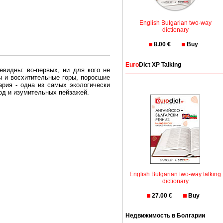
English Bulgarian two-way
dictionary
8.00 €
Buy
Euro
Dict XP Talking
евидны: во-первых, ни для кого не
ы и восхитительные горы, поросшие
рия - одна из самых экологически
вод и изумительных пейзажей.
олгария безопасная страна - в ней
, что Вы хотите: участки земли на
траны необходимо только купить в
English Bulgarian two-way talking
dictionary
27.00 €
Buy
Недвижимость в Болгарии
Особенно привлекательна покупка