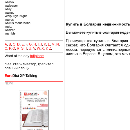
wallow
wallpaper
wally
walnut
Walpurgis Night
walrus
walrus moustache
Купить в Болгария недвижимость
waltz
waltzer
Вы можете купить в Болгария недв
wamble
Преимущества купить в Болгария н
A
,
B
,
C
,
D
,
E
,
F
,
G
,
H
,
I
,
J
,
K
,
L
,
M
,
N
,
секрет, что Болгария считается о
O
,
P
,
Q
,
R
,
S
,
T
,
U
,
V
,
W
,
X
,
Y
,
Z
,
лесом, чередуются с миниатюрным
чистых в Европе. В целом, это меч
Word of the day:
tailplane
Еще одно существенное преимущест
n ав.
стабилизатор, крепител;
почти нет криминала и преступност
опашни площи.
Вы неизбежно совмещаете приятное
Euro
Dict XP Talking
побережье, живописные дома в дерев
NEW!!!
Купить в Болгария недвижимость -
Чтобы вложить свой капитал в Не
Болгария недвижимость.
Недвижимость Болгарии выгодно
Рынок недвижимость Болгария пе