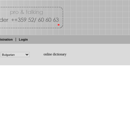
istration
Login
online dictionary