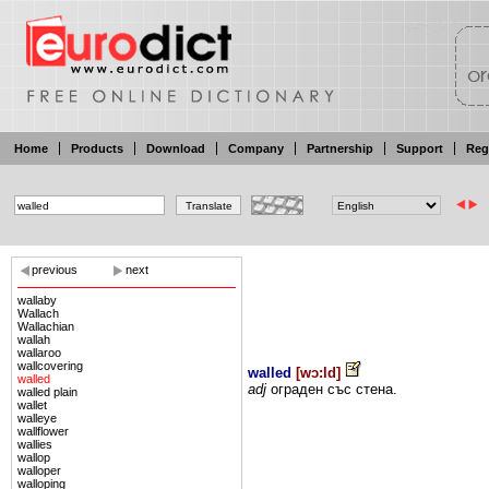
Home
Products
Download
Company
Partnership
Support
Reg
previous
next
wallaby
Wallach
Wallachian
wallah
wallaroo
wallcovering
walled
[
wɔ:ld
]
walled
adj
ограден със
стена.
walled plain
wallet
walleye
wallflower
wallies
wallop
walloper
walloping