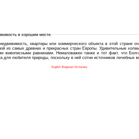
ижимость в хорошем месте.
едвижимость, квартиры или коммерческого объекта в этой стране оч
дной из самых древних и прекрасных стран Европы. Удивительные холм
и живописными равнинами. Немаловажен также и тот факт, что Болга
та для любителя природы, поскольку в ней сотни источников лечебных 
во в плане купить в Болгария недвижимость заключено в том, что Б
English Bulgarian Dictionary
и.
 с полезным и выгодным. Вы можете купить в Болгария недвижимость
нях, охотничьи угодья или участки в горах - все, что Вы пожелаете.
 вот лучшая возможность для Инвестиции недвижимость.
движимость болгарии и воспользоваться всеми благами европейской с
 покупать
реживает инвестиционный бум, предполагая высокую доходность. 