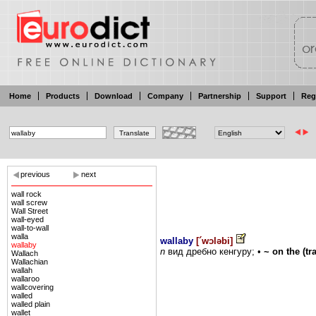
Home
Products
Download
Company
Partnership
Support
Reg
previous
next
wall rock
wall screw
Wall Street
wall-eyed
wall-to-wall
walla
wallaby
[
´wɔləbi
]
wallaby
n
вид
дребно
кенгуру;
•
~
on
the
(tr
Wallach
Wallachian
wallah
wallaroo
wallcovering
walled
walled plain
wallet