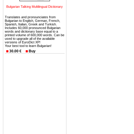
можете купить в Болгария 
Bulgarian Talking Multilingual Dictionary
земли на побережье, жив
угодья или участки в горах 
Translates and pronounciates from
Bulgarian to English, German, French,
Купить в Болгария недвиж
Spanish, Italian, Greek and Turkish.
Includes 60,000 pronounced Bulgarian
Инвестиции недвижимость.
words and dictionary base equal to a
printed volume of 600,000 words. Can be
used to upgrade all of the available
Чтобы вложить свой ка
versions of EuroDict XP!
Your best tool to learn Bulgarian!
воспользоваться всеми бл
30.00 €
Buy
только купить в Болгария 
Недвижимость Болгарии 
Рынок недвижимость Болга
предполагая высокую дох
покупка недвижимость Бо
членом Евросоюза. 15
недвижимости в Болга
территориальной близост
барьера и низкой налогово