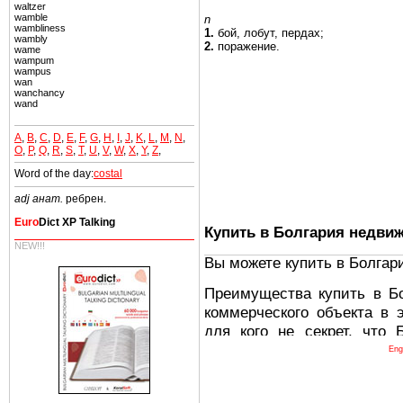
waltzer
wamble
n
wambliness
1.
бой, лобут,
пердах;
wambly
2.
поражение.
wame
wampum
wampus
wan
wanchancy
wand
A
,
B
,
C
,
D
,
E
,
F
,
G
,
H
,
I
,
J
,
K
,
L
,
M
,
N
,
O
,
P
,
Q
,
R
,
S
,
T
,
U
,
V
,
W
,
X
,
Y
,
Z
,
Word of the day:
costal
adj анат.
ребрен.
Euro
Dict XP Talking
Купить в Болгария недви
NEW!!!
Вы можете купить в Болгар
Преимущества купить в Б
коммерческого объекта в 
для кого не секрет, что
древних и прекрасных ст
Eng
восхитительные горы,
миниатюрными живописным