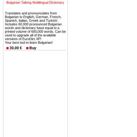
можете купить в Болгария 
Bulgarian Talking Multilingual Dictionary
земли на побережье, жив
угодья или участки в горах 
Translates and pronounciates from
Bulgarian to English, German, French,
Spanish, Italian, Greek and Turkish.
Купить в Болгария недвиж
Includes 60,000 pronounced Bulgarian
words and dictionary base equal to a
Инвестиции недвижимость.
printed volume of 600,000 words. Can be
used to upgrade all of the available
versions of EuroDict XP!
Чтобы вложить свой ка
Your best tool to learn Bulgarian!
воспользоваться всеми бл
30.00 €
Buy
только купить в Болгария 
Недвижимость Болгарии 
Рынок недвижимость Болга
предполагая высокую дох
покупка недвижимость Бо
членом Евросоюза. 15
недвижимости в Болга
территориальной близост
барьера и низкой налогово