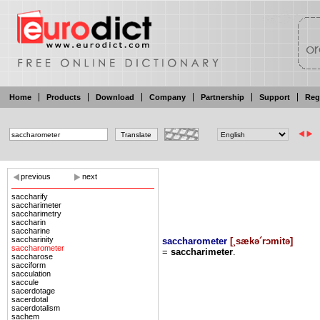
Home
Products
Download
Company
Partnership
Support
Reg
previous
next
saccharify
saccharimeter
saccharimetry
saccharin
saccharine
saccharinity
saccharometer
[
¸sækə´rɔmitə
]
saccharometer
=
saccharimeter
.
saccharose
sacciform
sacculation
saccule
sacerdotage
sacerdotal
sacerdotalism
sachem