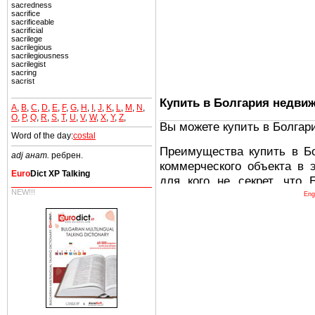
sacredness
sacrifice
sacrificeable
sacrificial
sacrilege
sacrilegious
sacrilegiousness
sacrilegist
sacring
sacrist
Купить в Болгария недви
A
,
B
,
C
,
D
,
E
,
F
,
G
,
H
,
I
,
J
,
K
,
L
,
M
,
N
,
O
,
P
,
Q
,
R
,
S
,
T
,
U
,
V
,
W
,
X
,
Y
,
Z
,
Вы можете купить в Болгар
Word of the day:
costal
Преимущества купить в Б
adj анат.
ребрен.
коммерческого объекта в 
Euro
Dict XP Talking
для кого не секрет, что
NEW!!!
древних и прекрасных ст
Eng
восхитительные горы,
миниатюрными живописным
тот факт, что Болгария - 
Европе. В целом, это мечт
ней сотни источников лече
Еще одно существенное
Болгария недвижимость