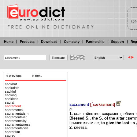
Home
Products
Download
Company
Partnership
Support
Reg
previous
next
sackbut
sackcloth
sackful
sacking
sackless
sacral
sacrament
[
´sækrəmənt
]
sacrament
n
sacramental
1.
рел.
тайнство,
сакрамент;
обикн.
sacramentalism
sacramentalist
Blessed
S.,
the
S.
of
the altar
свето
sacramentality
причестявам се;
to give the last
~s
д
sacramentalness
2.
клетва.
sacramentarian
sacrarium
sacred