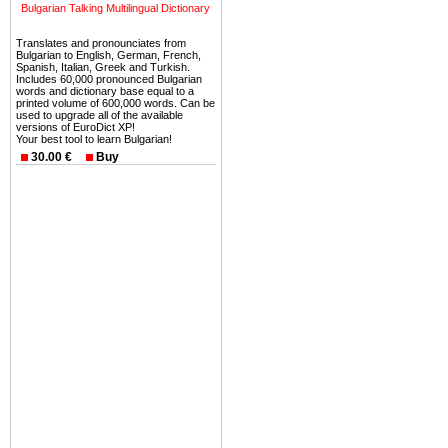
безопасная страна - в ней 
Bulgarian Talking Multilingual Dictionary
Вы неизбежно совмещаете 
Translates and pronounciates from
Bulgarian to English, German, French,
можете купить в Болгария 
Spanish, Italian, Greek and Turkish.
Includes 60,000 pronounced Bulgarian
земли на побережье, жив
words and dictionary base equal to a
printed volume of 600,000 words. Can be
угодья или участки в горах 
used to upgrade all of the available
versions of EuroDict XP!
Купить в Болгария недвиж
Your best tool to learn Bulgarian!
30.00 €
Buy
Инвестиции недвижимость.
Чтобы вложить свой ка
воспользоваться всеми бл
только купить в Болгария 
Недвижимость Болгарии 
Рынок недвижимость Болга
предполагая высокую дох
покупка недвижимость Бо
членом Евросоюза. 15