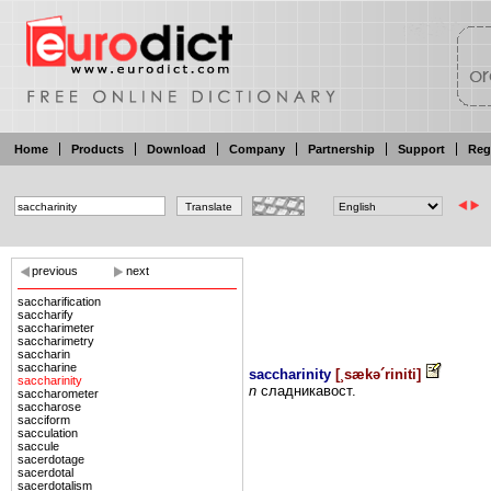
Home
Products
Download
Company
Partnership
Support
Reg
previous
next
saccharification
saccharify
saccharimeter
saccharimetry
saccharin
saccharine
saccharinity
[
¸sækə´riniti
]
saccharinity
n
сладникавост.
saccharometer
saccharose
sacciform
sacculation
saccule
sacerdotage
sacerdotal
sacerdotalism