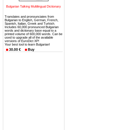
можете купить в Болгария 
Bulgarian Talking Multilingual Dictionary
земли на побережье, жив
угодья или участки в горах 
Translates and pronounciates from
Bulgarian to English, German, French,
Купить в Болгария недвиж
Spanish, Italian, Greek and Turkish.
Includes 60,000 pronounced Bulgarian
Инвестиции недвижимость.
words and dictionary base equal to a
printed volume of 600,000 words. Can be
used to upgrade all of the available
Чтобы вложить свой ка
versions of EuroDict XP!
Your best tool to learn Bulgarian!
воспользоваться всеми бл
30.00 €
Buy
только купить в Болгария 
Недвижимость Болгарии 
Рынок недвижимость Болга
предполагая высокую дох
покупка недвижимость Бо
членом Евросоюза. 15
недвижимости в Болга
территориальной близост
барьера и низкой налогово