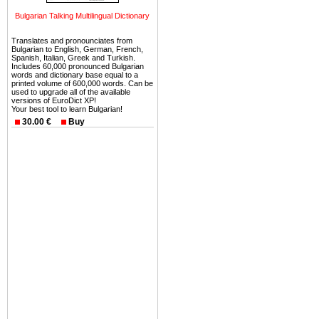
можете купить в Болгария 
Bulgarian Talking Multilingual Dictionary
земли на побережье, жив
угодья или участки в горах 
Translates and pronounciates from
Bulgarian to English, German, French,
Купить в Болгария недвиж
Spanish, Italian, Greek and Turkish.
Includes 60,000 pronounced Bulgarian
Инвестиции недвижимость.
words and dictionary base equal to a
printed volume of 600,000 words. Can be
used to upgrade all of the available
Чтобы вложить свой ка
versions of EuroDict XP!
Your best tool to learn Bulgarian!
воспользоваться всеми бл
30.00 €
Buy
только купить в Болгария 
Недвижимость Болгарии 
Рынок недвижимость Болга
предполагая высокую дох
покупка недвижимость Бо
членом Евросоюза. 15
недвижимости в Болга
территориальной близост
барьера и низкой налогово