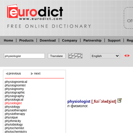
Home
Products
Download
Company
Partnership
Support
Reg
previous
next
physiognomical
physiognomist
physiognomy
physiographic
physiography
physiological
physiologist
[
¸fizi´ɔlədʒist
]
physiologist
n
физиолог.
physiology
physiotherapist
physiotherapy
physique
phythmicity
phytobiology
phytochemist
phytochemistry