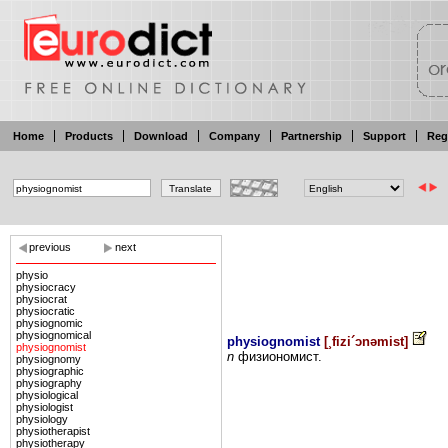
Home
Products
Download
Company
Partnership
Support
Reg
previous
next
physio
physiocracy
physiocrat
physiocratic
physiognomic
physiognomical
physiognomist
[
¸fizi´ɔnəmist
]
physiognomist
n
физиономист.
physiognomy
physiographic
physiography
physiological
physiologist
physiology
physiotherapist
physiotherapy