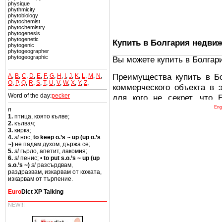
physique
phythmicity
phytobiology
phytochemist
phytochemistry
phytogenesis
phytogenetic
Купить в Болгария недви
phytogenic
phytogeographer
phytogeographic
Вы можете купить в Болгар
Преимущества купить в Б
A
,
B
,
C
,
D
,
E
,
F
,
G
,
H
,
I
,
J
,
K
,
L
,
M
,
N
,
O
,
P
,
Q
,
R
,
S
,
T
,
U
,
V
,
W
,
X
,
Y
,
Z
,
коммерческого объекта в 
Word of the day:
pecker
для кого не секрет, что
древних и прекрасных ст
Eng
n
1.
птица, която кълве;
восхитительные горы,
2.
кълвач;
миниатюрными живописным
3.
кирка;
4.
sl
нос;
to keep o.’s ~ up (up o.’s
тот факт, что Болгария - 
~)
не падам духом, държа се;
Европе. В целом, это мечт
5.
sl
гърло, апетит, лакомия;
6.
sl
пенис; •
to put s.o.’s ~ up (up
ней сотни источников лече
s.o.’s ~)
sl
разсърдвам,
раздразвам, изкарвам от кожата,
Еще одно существенное
изкарвам от търпение.
Болгария недвижимость
Euro
Dict XP Talking
безопасная страна - в ней 
NEW!!!
Вы неизбежно совмещаете 