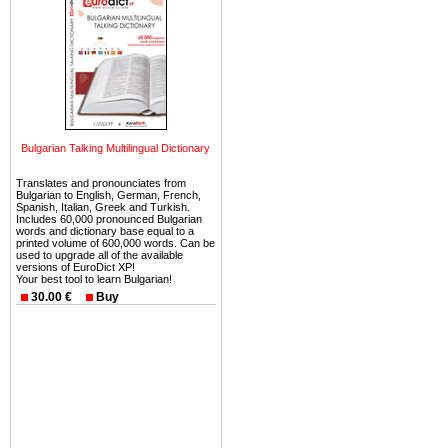
можете купить в Болгария 
земли на побережье, жив
угодья или участки в горах 
Купить в Болгария недвиж
Инвестиции недвижимость.
Чтобы вложить свой ка
Bulgarian Talking Multilingual Dictionary
воспользоваться всеми бл
только купить в Болгария 
Translates and pronounciates from
Bulgarian to English, German, French,
Spanish, Italian, Greek and Turkish.
Includes 60,000 pronounced Bulgarian
words and dictionary base equal to a
printed volume of 600,000 words. Can be
used to upgrade all of the available
versions of EuroDict XP!
Недвижимость Болгарии 
Your best tool to learn Bulgarian!
30.00 €
Buy
Рынок недвижимость Болга
предполагая высокую дох
покупка недвижимость Бо
членом Евросоюза. 15
недвижимости в Болга
территориальной близост
барьера и низкой налогово