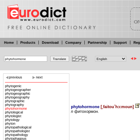
Home
Products
Download
Company
Partnership
Support
Reg
previous
next
phytogenic
phytogeographer
phytogeographic
phytogeography
phytographic
phytography
phytohormone
[
¸faitou´hɔ:moun
]
phytohormone
n
фитохормон.
phytological
phytologist
phytology
phyton
phytopathological
phytopathologist
phytopathology
phytophagous