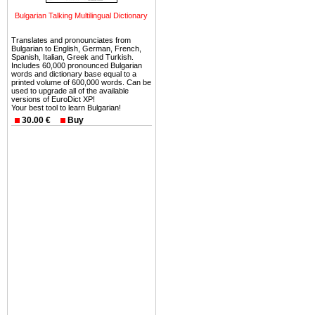
можете купить в Болгария 
Bulgarian Talking Multilingual Dictionary
земли на побережье, жив
угодья или участки в горах 
Translates and pronounciates from
Bulgarian to English, German, French,
Купить в Болгария недвиж
Spanish, Italian, Greek and Turkish.
Includes 60,000 pronounced Bulgarian
Инвестиции недвижимость.
words and dictionary base equal to a
printed volume of 600,000 words. Can be
used to upgrade all of the available
Чтобы вложить свой ка
versions of EuroDict XP!
Your best tool to learn Bulgarian!
воспользоваться всеми бл
30.00 €
Buy
только купить в Болгария 
Недвижимость Болгарии 
Рынок недвижимость Болга
предполагая высокую дох
покупка недвижимость Бо
членом Евросоюза. 15
недвижимости в Болга
территориальной близост
барьера и низкой налогово