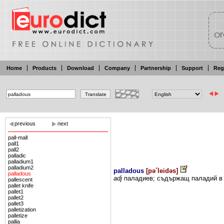
Home
Products
Download
Company
Partnership
Support
Reg
previous
next
pall-mall
pall1
pall2
palladic
palladium1
palladium2
palladous
[
pə´leidəs
]
palladous
adj
паладиев; съдържащ
паладий
в
pallescent
pallet knife
pallet1
pallet2
pallet3
palletization
palletize
pallia