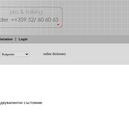
istration
Login
online dictionary
 двувалентно
състояние.