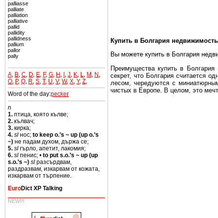
palliasse
palliate
palliation
palliative
pallid
pallidity
pallidness
Купить в Болгария недвижимость
pallium
pallor
Вы можете купить в Болгария недв
pally
Преимущества купить в Болгария н
A
,
B
,
C
,
D
,
E
,
F
,
G
,
H
,
I
,
J
,
K
,
L
,
M
,
N
,
секрет, что Болгария считается о
O
,
P
,
Q
,
R
,
S
,
T
,
U
,
V
,
W
,
X
,
Y
,
Z
,
лесом, чередуются с миниатюрным
чистых в Европе. В целом, это меч
Word of the day:
pecker
Еще одно существенное преимущест
n
почти нет криминала и преступност
1.
птица, която кълве;
2.
кълвач;
Вы неизбежно совмещаете приятное
3.
кирка;
побережье, живописные дома в дерев
4.
sl
нос;
to keep o.’s ~ up (up o.’s
~)
не падам духом, държа се;
Купить в Болгария недвижимость -
5.
sl
гърло, апетит, лакомия;
6.
sl
пенис; •
to put s.o.’s ~ up (up
Чтобы вложить свой капитал в Не
s.o.’s ~)
sl
разсърдвам,
Болгария недвижимость.
раздразвам, изкарвам от кожата,
изкарвам от търпение.
Euro
Dict XP Talking
NEW!!!
Недвижимость Болгарии выгодно
Рынок недвижимость Болгария пе