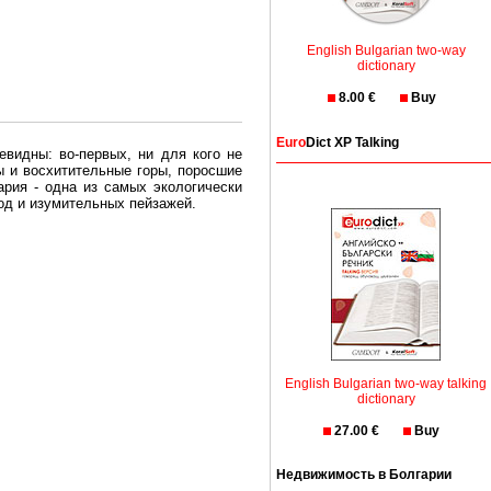
English Bulgarian two-way
dictionary
8.00 €
Buy
Euro
Dict XP Talking
евидны: во-первых, ни для кого не
ы и восхитительные горы, поросшие
рия - одна из самых экологически
вод и изумительных пейзажей.
олгария безопасная страна - в ней
, что Вы хотите: участки земли на
траны необходимо только купить в
English Bulgarian two-way talking
dictionary
27.00 €
Buy
Недвижимость в Болгарии
Особенно привлекательна покупка