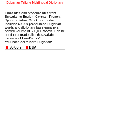
можете купить в Болгария 
Bulgarian Talking Multilingual Dictionary
земли на побережье, жив
Translates and pronounciates from
угодья или участки в горах 
Bulgarian to English, German, French,
Spanish, Italian, Greek and Turkish.
Купить в Болгария недвиж
Includes 60,000 pronounced Bulgarian
words and dictionary base equal to a
Инвестиции недвижимость.
printed volume of 600,000 words. Can be
used to upgrade all of the available
versions of EuroDict XP!
Чтобы вложить свой ка
Your best tool to learn Bulgarian!
воспользоваться всеми бл
30.00 €
Buy
только купить в Болгария 
Недвижимость Болгарии 
Рынок недвижимость Болга
предполагая высокую дох
покупка недвижимость Бо
членом Евросоюза. 15
недвижимости в Болга
территориальной близост
барьера и низкой налогово