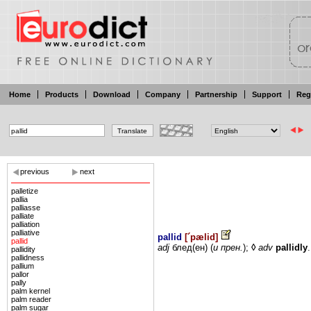
Home
Products
Download
Company
Partnership
Support
Reg
previous
next
palletize
pallia
palliasse
palliate
palliation
palliative
pallid
[
´pælid
]
pallid
adj
блед(ен) (
и
прен.
);
◊
adv
pallidly
.
pallidity
pallidness
pallium
pallor
pally
palm kernel
palm reader
palm sugar