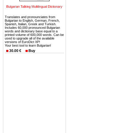
можете купить в Болгария 
Bulgarian Talking Multilingual Dictionary
земли на побережье, жив
угодья или участки в горах 
Translates and pronounciates from
Bulgarian to English, German, French,
Купить в Болгария недвиж
Spanish, Italian, Greek and Turkish.
Includes 60,000 pronounced Bulgarian
Инвестиции недвижимость.
words and dictionary base equal to a
printed volume of 600,000 words. Can be
used to upgrade all of the available
Чтобы вложить свой ка
versions of EuroDict XP!
Your best tool to learn Bulgarian!
воспользоваться всеми бл
30.00 €
Buy
только купить в Болгария 
Недвижимость Болгарии 
Рынок недвижимость Болга
предполагая высокую дох
покупка недвижимость Бо
членом Евросоюза. 15
недвижимости в Болга
территориальной близост
барьера и низкой налогово