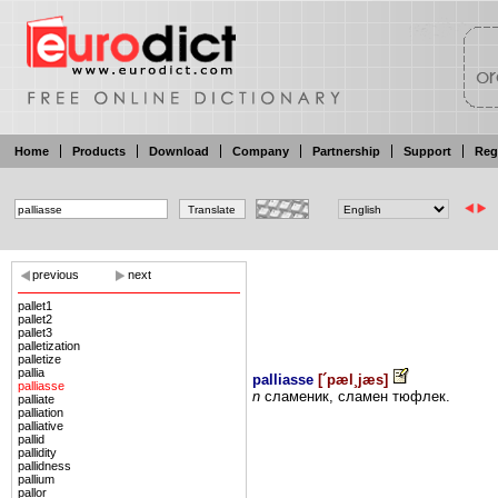
Home
Products
Download
Company
Partnership
Support
Reg
previous
next
pallet1
pallet2
pallet3
palletization
palletize
pallia
palliasse
[
´pæl¸jæs
]
palliasse
n
сламеник,
сламен
тюфлек.
palliate
palliation
palliative
pallid
pallidity
pallidness
pallium
pallor