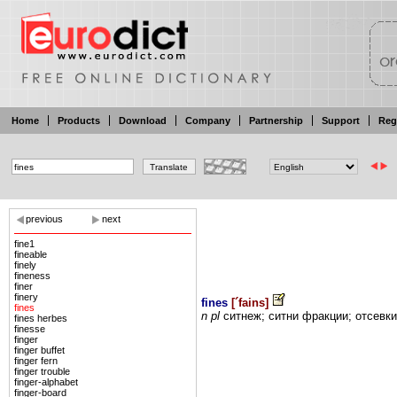
Home
Products
Download
Company
Partnership
Support
Reg
previous
next
fine1
fineable
finely
fineness
finer
finery
fines
[
´fains
]
fines
n pl
ситнеж;
ситни фракции;
отсевки
fines herbes
finesse
finger
finger buffet
finger fern
finger trouble
finger-alphabet
finger-board