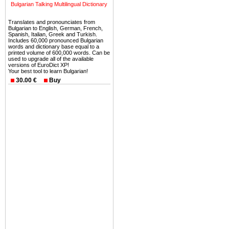
можете купить в Болгария 
Bulgarian Talking Multilingual Dictionary
земли на побережье, жив
Translates and pronounciates from
угодья или участки в горах 
Bulgarian to English, German, French,
Spanish, Italian, Greek and Turkish.
Купить в Болгария недвиж
Includes 60,000 pronounced Bulgarian
words and dictionary base equal to a
Инвестиции недвижимость.
printed volume of 600,000 words. Can be
used to upgrade all of the available
versions of EuroDict XP!
Чтобы вложить свой ка
Your best tool to learn Bulgarian!
воспользоваться всеми бл
30.00 €
Buy
только купить в Болгария 
Недвижимость Болгарии 
Рынок недвижимость Болга
предполагая высокую дох
покупка недвижимость Бо
членом Евросоюза. 15
недвижимости в Болга
территориальной близост
барьера и низкой налогово