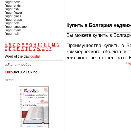
finger-bowl
finger-ends
finger-fish
finger-flower
finger-glass
finger-grass
finger-hole
Купить в Болгария недви
finger-language
finger-mark
finger-nail
Вы можете купить в Болгар
Преимущества купить в Б
A
,
B
,
C
,
D
,
E
,
F
,
G
,
H
,
I
,
J
,
K
,
L
,
M
,
N
,
O
,
P
,
Q
,
R
,
S
,
T
,
U
,
V
,
W
,
X
,
Y
,
Z
,
коммерческого объекта в 
Word of the day:
costal
для кого не секрет, что
древних и прекрасных ст
Eng
adj анат.
ребрен.
восхитительные горы,
Euro
Dict XP Talking
миниатюрными живописным
NEW!!!
тот факт, что Болгария - 
Европе. В целом, это мечт
ней сотни источников лече
Еще одно существенное
Болгария недвижимость
безопасная страна - в ней 
Вы неизбежно совмещаете 