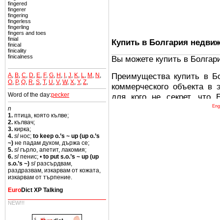
fingered
fingerer
fingering
fingerless
fingerling
fingers and toes
finial
Купить в Болгария недви
finical
finicality
finicalness
Вы можете купить в Болгар
Преимущества купить в Б
A
,
B
,
C
,
D
,
E
,
F
,
G
,
H
,
I
,
J
,
K
,
L
,
M
,
N
,
O
,
P
,
Q
,
R
,
S
,
T
,
U
,
V
,
W
,
X
,
Y
,
Z
,
коммерческого объекта в 
Word of the day:
pecker
для кого не секрет, что
древних и прекрасных ст
Eng
n
1.
птица, която кълве;
восхитительные горы,
2.
кълвач;
миниатюрными живописным
3.
кирка;
4.
sl
нос;
to keep o.’s ~ up (up o.’s
тот факт, что Болгария - 
~)
не падам духом, държа се;
Европе. В целом, это мечт
5.
sl
гърло, апетит, лакомия;
6.
sl
пенис; •
to put s.o.’s ~ up (up
ней сотни источников лече
s.o.’s ~)
sl
разсърдвам,
раздразвам, изкарвам от кожата,
Еще одно существенное
изкарвам от търпение.
Болгария недвижимость
Euro
Dict XP Talking
безопасная страна - в ней 
NEW!!!
Вы неизбежно совмещаете 