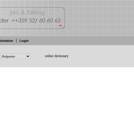
istration
Login
online dictionary