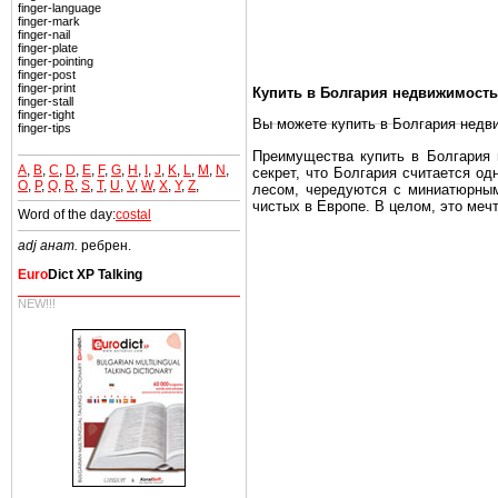
finger-language
finger-mark
finger-nail
finger-plate
finger-pointing
finger-post
finger-print
Купить в Болгария недвижимость
finger-stall
finger-tight
Вы можете купить в Болгария недв
finger-tips
Преимущества купить в Болгария н
A
,
B
,
C
,
D
,
E
,
F
,
G
,
H
,
I
,
J
,
K
,
L
,
M
,
N
,
секрет, что Болгария считается о
O
,
P
,
Q
,
R
,
S
,
T
,
U
,
V
,
W
,
X
,
Y
,
Z
,
лесом, чередуются с миниатюрным
чистых в Европе. В целом, это меч
Word of the day:
costal
Еще одно существенное преимущест
adj анат.
ребрен.
почти нет криминала и преступност
Euro
Dict XP Talking
Вы неизбежно совмещаете приятное
побережье, живописные дома в дерев
NEW!!!
Купить в Болгария недвижимость -
Чтобы вложить свой капитал в Не
Болгария недвижимость.
Недвижимость Болгарии выгодно
Рынок недвижимость Болгария пе