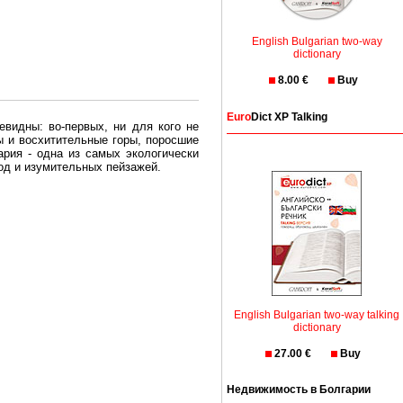
English Bulgarian two-way
dictionary
8.00 €
Buy
Euro
Dict XP Talking
евидны: во-первых, ни для кого не
ы и восхитительные горы, поросшие
рия - одна из самых экологически
вод и изумительных пейзажей.
олгария безопасная страна - в ней
, что Вы хотите: участки земли на
траны необходимо только купить в
English Bulgarian two-way talking
dictionary
27.00 €
Buy
Недвижимость в Болгарии
Особенно привлекательна покупка