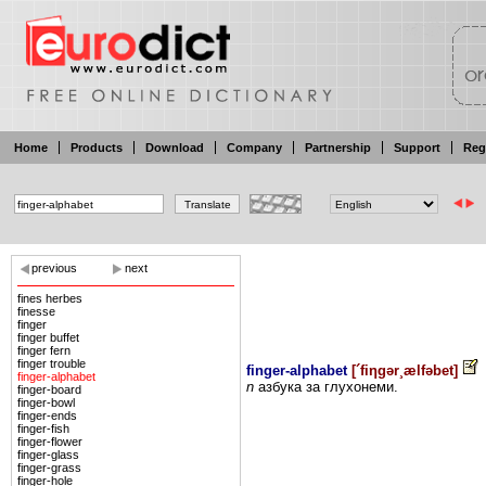
Home
Products
Download
Company
Partnership
Support
Reg
previous
next
fines herbes
finesse
finger
finger buffet
finger fern
finger trouble
finger-alphabet
[
´fiηgər¸ælfəbet
]
finger-alphabet
n
азбука за
глухонеми.
finger-board
finger-bowl
finger-ends
finger-fish
finger-flower
finger-glass
finger-grass
finger-hole