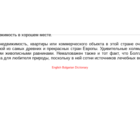
ижимость в хорошем месте.
едвижимость, квартиры или коммерческого объекта в этой стране оч
дной из самых древних и прекрасных стран Европы. Удивительные холм
и живописными равнинами. Немаловажен также и тот факт, что Болга
та для любителя природы, поскольку в ней сотни источников лечебных 
во в плане купить в Болгария недвижимость заключено в том, что Б
English Bulgarian Dictionary
и.
 с полезным и выгодным. Вы можете купить в Болгария недвижимость
нях, охотничьи угодья или участки в горах - все, что Вы пожелаете.
 вот лучшая возможность для Инвестиции недвижимость.
движимость болгарии и воспользоваться всеми благами европейской с
 покупать
реживает инвестиционный бум, предполагая высокую доходность. 