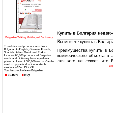
Купить в Болгария недви
Bulgarian Talking Multilingual Dictionary
Вы можете купить в Болгар
Translates and pronounciates from
Bulgarian to English, German, French,
Преимущества купить в Б
Spanish, Italian, Greek and Turkish.
коммерческого объекта в 
Includes 60,000 pronounced Bulgarian
words and dictionary base equal to a
для кого не секрет, что
printed volume of 600,000 words. Can be
used to upgrade all of the available
древних и прекрасных ст
Eng
versions of EuroDict XP!
Your best tool to learn Bulgarian!
восхитительные горы,
30.00 €
Buy
миниатюрными живописным
тот факт, что Болгария - 
Европе. В целом, это мечт
ней сотни источников лече
Еще одно существенное
Болгария недвижимость
безопасная страна - в ней 