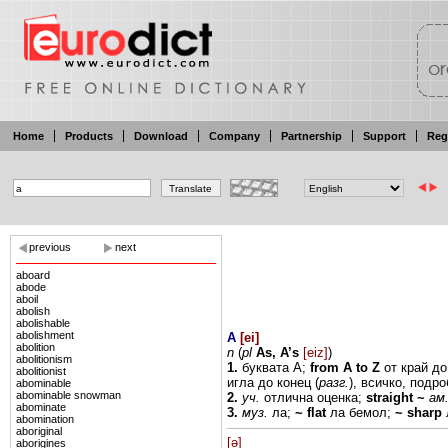
Home
Products
Download
Company
Partnership
Support
Reg
previous
next
aboard
abode
aboil
abolish
abolishable
abolishment
A
[
ei
]
abolition
n
(
pl
As, A’s
[eiz]
)
abolitionism
1.
буквата А;
from A
to
Z
от край д
abolitionist
игла
до
конец (
разг.
), всичко, подр
abominable
abominable snowman
2.
уч.
отлична оценка;
straight
~
ам
abominate
3.
муз.
ла;
~
flat
ла
бемол;
~ sharp
abomination
aboriginal
[ə]
aborigines