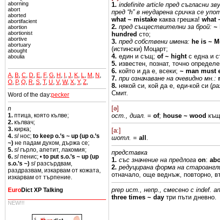
aborning
1.
indefinite article пред съгласни
зв
abort
пред
“h” в неударена сричка
се
упо
aborted
what
~ mistake
каква
грешка!
what
abortifacient
2.
пред съществителни
за брой:
~ 
abortion
abortionist
hundred
сто;
abortive
3.
пред собствени
имена:
he is ~ 
abortuary
(истински) Моцарт;
abought
4.
един и
същ;
of ~
hight
с една
и 
aboulia
5.
известен, познат,
точно определ
6.
който
и да
е,
всеки;
~ man
must 
A
,
B
,
C
,
D
,
E
,
F
,
G
,
H
,
I
,
J
,
K
,
L
,
M
,
N
,
7.
при
означаване на очевидно мн.:
O
,
P
,
Q
,
R
,
S
,
T
,
U
,
V
,
W
,
X
,
Y
,
Z
,
8.
някой
си,
кой да
е, еди-кой
си
(
ра
Смит.
Word of the day:
pecker
[ə]
n
ост.,
диал.
=
of
;
house
~
wood
къщ
1.
птица, която кълве;
2.
кълвач;
3.
кирка;
[a:]
4.
sl
нос;
to keep o.’s ~ up (up o.’s
шотл.
=
all
.
~)
не падам духом, държа се;
5.
sl
гърло, апетит, лакомия;
представка
6.
sl
пенис; •
to put s.o.’s ~ up (up
1.
със значение
на
предлога
on
:
ab
s.o.’s ~)
sl
разсърдвам,
2.
редуцирана
форма
на староангл
раздразвам, изкарвам от кожата,
отначало,
още веднъж, повторно,
в
изкарвам от търпение.
prep
ист., непр., смесено с indef. ar
Euro
Dict XP Talking
three
times
~
day
три
пъти дневно.
NEW!!!