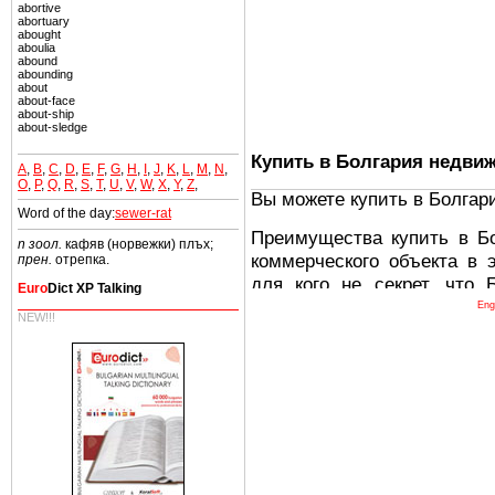
abortive
abortuary
abought
aboulia
abound
abounding
about
about-face
about-ship
about-sledge
Купить в Болгария недви
A
,
B
,
C
,
D
,
E
,
F
,
G
,
H
,
I
,
J
,
K
,
L
,
M
,
N
,
O
,
P
,
Q
,
R
,
S
,
T
,
U
,
V
,
W
,
X
,
Y
,
Z
,
Вы можете купить в Болгар
Word of the day:
sewer-rat
Преимущества купить в Б
n зоол.
кафяв (норвежки) плъх;
коммерческого объекта в 
прен.
отрепка.
для кого не секрет, что
Euro
Dict XP Talking
древних и прекрасных ст
Eng
NEW!!!
восхитительные горы,
миниатюрными живописным
тот факт, что Болгария - 
Европе. В целом, это мечт
ней сотни источников лече
Еще одно существенное
Болгария недвижимость