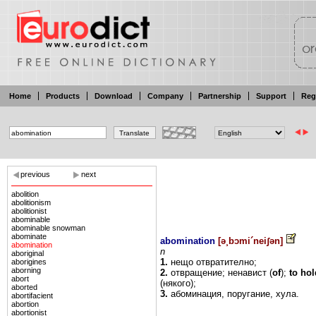
Home
Products
Download
Company
Partnership
Support
Reg
previous
next
abolition
abolitionism
abolitionist
abominable
abominable snowman
abominate
abomination
[
ə¸bɔmi´neiʃən
]
abomination
n
aboriginal
1.
нещо
отвратително;
aborigines
aborning
2.
отвращение;
ненавист
(
of
);
to
ho
abort
(някого);
aborted
3.
абоминация,
поругание,
хула.
abortifacient
abortion
abortionist