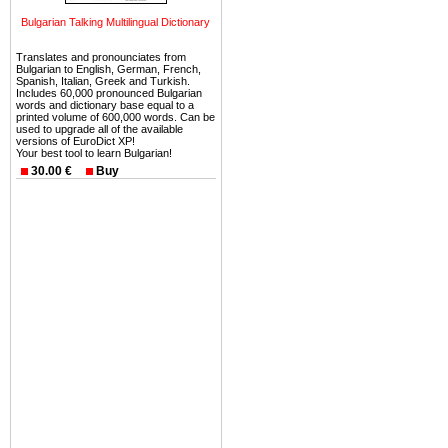
безопасная страна - в ней 
Bulgarian Talking Multilingual Dictionary
Вы неизбежно совмещаете 
Translates and pronounciates from
можете купить в Болгария 
Bulgarian to English, German, French,
Spanish, Italian, Greek and Turkish.
земли на побережье, жив
Includes 60,000 pronounced Bulgarian
угодья или участки в горах 
words and dictionary base equal to a
printed volume of 600,000 words. Can be
used to upgrade all of the available
Купить в Болгария недвиж
versions of EuroDict XP!
Your best tool to learn Bulgarian!
Инвестиции недвижимость.
30.00 €
Buy
Чтобы вложить свой ка
воспользоваться всеми бл
только купить в Болгария 
Недвижимость Болгарии 
Рынок недвижимость Болга
предполагая высокую дох
покупка недвижимость Бо
членом Евросоюза. 15