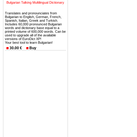
можете купить в Болгария 
Bulgarian Talking Multilingual Dictionary
земли на побережье, жив
Translates and pronounciates from
угодья или участки в горах 
Bulgarian to English, German, French,
Spanish, Italian, Greek and Turkish.
Купить в Болгария недвиж
Includes 60,000 pronounced Bulgarian
words and dictionary base equal to a
Инвестиции недвижимость.
printed volume of 600,000 words. Can be
used to upgrade all of the available
versions of EuroDict XP!
Чтобы вложить свой ка
Your best tool to learn Bulgarian!
воспользоваться всеми бл
30.00 €
Buy
только купить в Болгария 
Недвижимость Болгарии 
Рынок недвижимость Болга
предполагая высокую дох
покупка недвижимость Бо
членом Евросоюза. 15
недвижимости в Болга
территориальной близост
барьера и низкой налогово