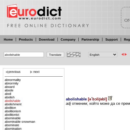
Home
Products
Download
Company
Partnership
Support
Reg
previous
next
abnormality
abnormity
aboard
abode
aboil
abolish
abolishable
[
ə´bɔliʃəbl
]
abolishable
adj
отменим;
който може
да се
пре
abolishment
abolition
abolitionism
abolitionist
abominable
abominable snowman
abominate
abomination