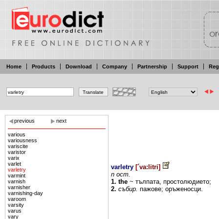
Home
Products
Download
Company
Partnership
Support
Reg
previous
next
various
variousness
variscite
varistor
varix
varlet
varletry
[
´va:litri
]
varletry
n
ост.
varmint
1.
the
~ тълпата,
простолюдието;
varnish
varnisher
2.
събир.
пажове; оръженосци.
varnishing-day
varoom
varsity
varus
vary