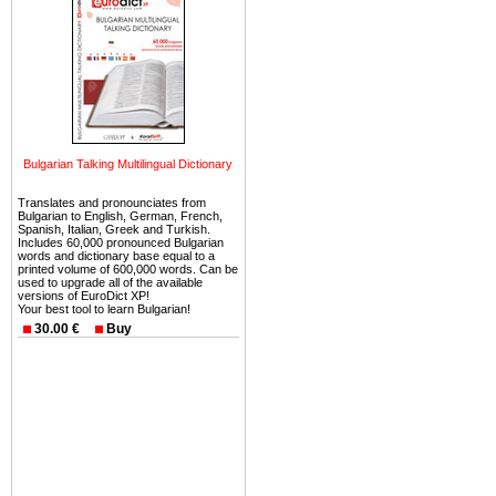
Вы неизбежно совмещаете 
можете купить в Болгария 
земли на побережье, жив
угодья или участки в горах 
Купить в Болгария недвиж
Инвестиции недвижимость.
Bulgarian Talking Multilingual Dictionary
Чтобы вложить свой ка
Translates and pronounciates from
воспользоваться всеми бл
Bulgarian to English, German, French,
только купить в Болгария 
Spanish, Italian, Greek and Turkish.
Includes 60,000 pronounced Bulgarian
words and dictionary base equal to a
printed volume of 600,000 words. Can be
used to upgrade all of the available
versions of EuroDict XP!
Your best tool to learn Bulgarian!
30.00 €
Buy
Недвижимость Болгарии 
Рынок недвижимость Болга
предполагая высокую дох
покупка недвижимость Бо
членом Евросоюза. 15
недвижимости в Болга
территориальной близост