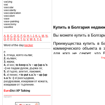
varying
vas
vascular
vascularity
vascularization
vasculum
vase
vase-painting
vasectomy
Купить в Болгария недви
vaseline
Вы можете купить в Болгар
A
,
B
,
C
,
D
,
E
,
F
,
G
,
H
,
I
,
J
,
K
,
L
,
M
,
N
,
O
,
P
,
Q
,
R
,
S
,
T
,
U
,
V
,
W
,
X
,
Y
,
Z
,
Преимущества купить в Б
Word of the day:
pecker
коммерческого объекта в 
n
для кого не секрет, что
1.
птица, която кълве;
древних и прекрасных ст
Eng
2.
кълвач;
3.
кирка;
восхитительные горы,
4.
sl
нос;
to keep o.’s ~ up (up o.’s
миниатюрными живописным
~)
не падам духом, държа се;
5.
sl
гърло, апетит, лакомия;
тот факт, что Болгария - 
6.
sl
пенис; •
to put s.o.’s ~ up (up
Европе. В целом, это мечт
s.o.’s ~)
sl
разсърдвам,
раздразвам, изкарвам от кожата,
ней сотни источников лече
изкарвам от търпение.
Еще одно существенное
Euro
Dict XP Talking
Болгария недвижимость
NEW!!!
безопасная страна - в ней 