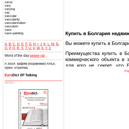
varus
vary
varying
vas
vascular
vascularity
vascularization
vasculum
vase
Купить в Болгария недви
vase-painting
Вы можете купить в Болгар
A
,
B
,
C
,
D
,
E
,
F
,
G
,
H
,
I
,
J
,
K
,
L
,
M
,
N
,
O
,
P
,
Q
,
R
,
S
,
T
,
U
,
V
,
W
,
X
,
Y
,
Z
,
Преимущества купить в Б
Word of the day:
sewer-rat
коммерческого объекта в 
n зоол.
кафяв (норвежки) плъх;
для кого не секрет, что
прен.
отрепка.
древних и прекрасных ст
Eng
Euro
Dict XP Talking
восхитительные горы,
миниатюрными живописным
NEW!!!
тот факт, что Болгария - 
Европе. В целом, это мечт
ней сотни источников лече
Еще одно существенное
Болгария недвижимость
безопасная страна - в ней 