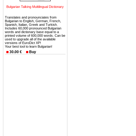
Вы неизбежно совмещаете 
Bulgarian Talking Multilingual Dictionary
можете купить в Болгария 
земли на побережье, жив
Translates and pronounciates from
Bulgarian to English, German, French,
угодья или участки в горах 
Spanish, Italian, Greek and Turkish.
Includes 60,000 pronounced Bulgarian
words and dictionary base equal to a
Купить в Болгария недвиж
printed volume of 600,000 words. Can be
used to upgrade all of the available
Инвестиции недвижимость.
versions of EuroDict XP!
Your best tool to learn Bulgarian!
Чтобы вложить свой ка
30.00 €
Buy
воспользоваться всеми бл
только купить в Болгария 
Недвижимость Болгарии 
Рынок недвижимость Болга
предполагая высокую дох
покупка недвижимость Бо
членом Евросоюза. 15
недвижимости в Болга
территориальной близост