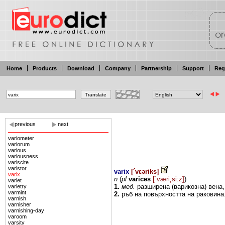
Home
Products
Download
Company
Partnership
Support
Reg
previous
next
variometer
variorum
various
variousness
variscite
varistor
varix
[
´vɛəriks
]
varix
n
(
pl
varices
[´væri¸si:z]
)
varlet
1.
мед.
разширена
(варикозна)
вена
varletry
varmint
2.
ръб
на
повърхността на
раковина
varnish
varnisher
varnishing-day
varoom
varsity