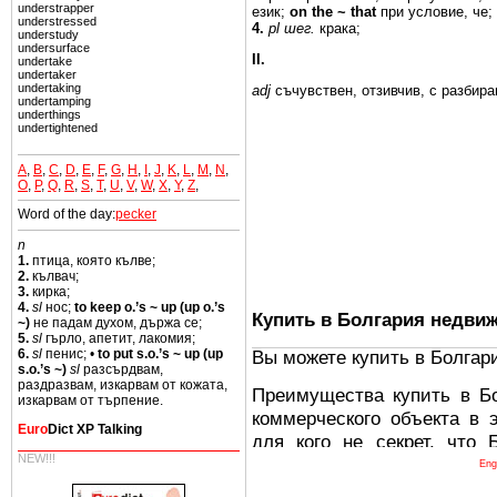
understrapper
език;
on the ~ that
при условие, че;
understressed
4.
pl
шег.
крака;
understudy
undersurface
II.
undertake
undertaker
undertaking
adj
съчувствен, отзивчив, с
разбира
undertamping
underthings
undertightened
A
,
B
,
C
,
D
,
E
,
F
,
G
,
H
,
I
,
J
,
K
,
L
,
M
,
N
,
O
,
P
,
Q
,
R
,
S
,
T
,
U
,
V
,
W
,
X
,
Y
,
Z
,
Word of the day:
pecker
n
1.
птица, която кълве;
2.
кълвач;
3.
кирка;
4.
sl
нос;
to keep o.’s ~ up (up o.’s
Купить в Болгария недви
~)
не падам духом, държа се;
5.
sl
гърло, апетит, лакомия;
Вы можете купить в Болгар
6.
sl
пенис; •
to put s.o.’s ~ up (up
s.o.’s ~)
sl
разсърдвам,
раздразвам, изкарвам от кожата,
Преимущества купить в Б
изкарвам от търпение.
коммерческого объекта в 
Euro
Dict XP Talking
для кого не секрет, что
NEW!!!
древних и прекрасных ст
Eng
восхитительные горы,