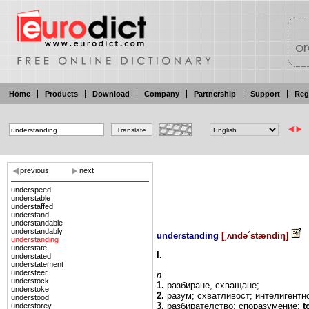
Home
Products
Download
Company
Partnership
Support
Reg
previous
next
underspeed
understable
understaffed
understand
understandable
understandably
understanding
[
¸ʌndə´stændiη
]
understanding
understate
I.
understated
understatement
understeer
n
understock
1.
разбиране, схващане;
understoke
2.
разум;
схватливост; интелигентн
understood
3.
разбирателство; споразумение;
t
understorey