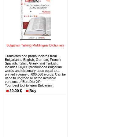
миниатюрными живописным
тот факт, что Болгария - 
Европе. В целом, это мечт
ней сотни источников лече
Еще одно существенное
Болгария недвижимость
Bulgarian Talking Multilingual Dictionary
безопасная страна - в ней 
Translates and pronounciates from
Вы неизбежно совмещаете 
Bulgarian to English, German, French,
можете купить в Болгария 
Spanish, Italian, Greek and Turkish.
Includes 60,000 pronounced Bulgarian
земли на побережье, жив
words and dictionary base equal to a
printed volume of 600,000 words. Can be
угодья или участки в горах 
used to upgrade all of the available
versions of EuroDict XP!
Your best tool to learn Bulgarian!
Купить в Болгария недвиж
30.00 €
Buy
Инвестиции недвижимость.
Чтобы вложить свой ка
воспользоваться всеми бл
только купить в Болгария 