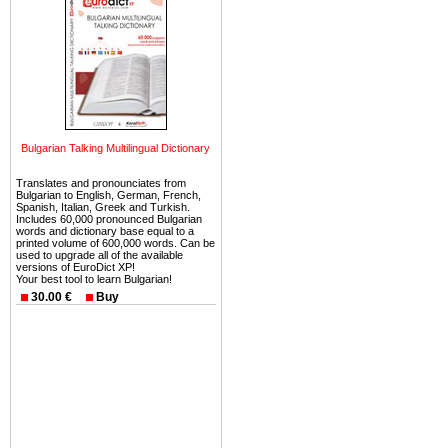
можете купить в Болгария 
земли на побережье, жив
угодья или участки в горах 
Купить в Болгария недвиж
Инвестиции недвижимость.
Чтобы вложить свой ка
Bulgarian Talking Multilingual Dictionary
воспользоваться всеми бл
только купить в Болгария 
Translates and pronounciates from
Bulgarian to English, German, French,
Spanish, Italian, Greek and Turkish.
Includes 60,000 pronounced Bulgarian
words and dictionary base equal to a
printed volume of 600,000 words. Can be
used to upgrade all of the available
versions of EuroDict XP!
Недвижимость Болгарии 
Your best tool to learn Bulgarian!
30.00 €
Buy
Рынок недвижимость Болга
предполагая высокую дох
покупка недвижимость Бо
членом Евросоюза. 15
недвижимости в Болга
территориальной близост
барьера и низкой налогово