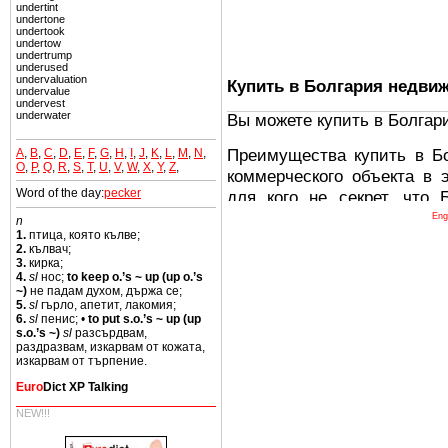
undertint
undertone
undertook
undertow
undertrump
underused
undervaluation
Купить в Болгария недви
undervalue
undervest
underwater
Вы можете купить в Болгар
Преимущества купить в Б
A
,
B
,
C
,
D
,
E
,
F
,
G
,
H
,
I
,
J
,
K
,
L
,
M
,
N
,
O
,
P
,
Q
,
R
,
S
,
T
,
U
,
V
,
W
,
X
,
Y
,
Z
,
коммерческого объекта в 
Word of the day:
pecker
для кого не секрет, что
древних и прекрасных ст
Eng
n
1.
птица, която кълве;
восхитительные горы,
2.
кълвач;
миниатюрными живописным
3.
кирка;
4.
sl
нос;
to keep o.’s ~ up (up o.’s
тот факт, что Болгария - 
~)
не падам духом, държа се;
Европе. В целом, это мечт
5.
sl
гърло, апетит, лакомия;
6.
sl
пенис; •
to put s.o.’s ~ up (up
ней сотни источников лече
s.o.’s ~)
sl
разсърдвам,
раздразвам, изкарвам от кожата,
Еще одно существенное
изкарвам от търпение.
Болгария недвижимость
Euro
Dict XP Talking
безопасная страна - в ней 
NEW!!!
Вы неизбежно совмещаете 