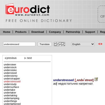
Home
Products
Download
Company
Partnership
Support
Reg
previous
next
understeer
understock
understoke
understood
understorey
understrapper
understressed
[
¸ʌndə´strest
]
understressed
adj
недостатъчно
напрегнат.
understudy
undersurface
undertake
undertaker
undertaking
undertamping
underthings
undertightened