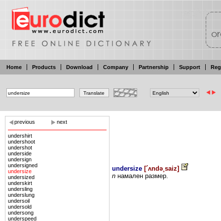
Home
Products
Download
Company
Partnership
Support
Reg
previous
next
undershirt
undershoot
undershot
underside
undersign
undersigned
undersize
[
´ʌndə¸saiz
]
undersize
n
намален
размер.
undersized
underskirt
undersling
underslung
undersoil
undersold
undersong
underspeed