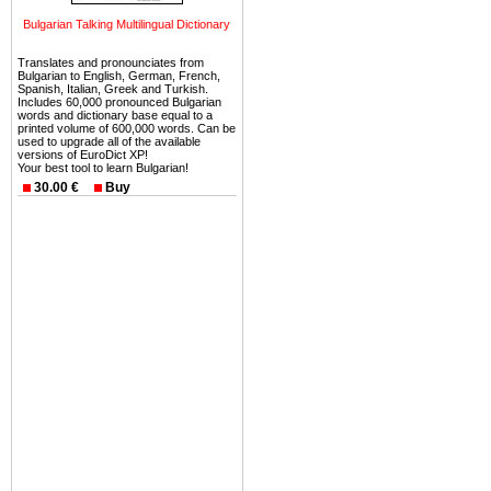
можете купить в Болгария 
Bulgarian Talking Multilingual Dictionary
земли на побережье, жив
угодья или участки в горах 
Translates and pronounciates from
Bulgarian to English, German, French,
Купить в Болгария недвиж
Spanish, Italian, Greek and Turkish.
Includes 60,000 pronounced Bulgarian
Инвестиции недвижимость.
words and dictionary base equal to a
printed volume of 600,000 words. Can be
used to upgrade all of the available
Чтобы вложить свой ка
versions of EuroDict XP!
Your best tool to learn Bulgarian!
воспользоваться всеми бл
30.00 €
Buy
только купить в Болгария 
Недвижимость Болгарии 
Рынок недвижимость Болга
предполагая высокую дох
покупка недвижимость Бо
членом Евросоюза. 15
недвижимости в Болга
территориальной близост
барьера и низкой налогово